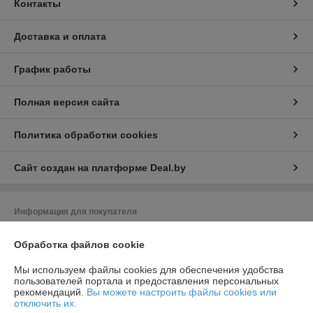
Контакты
Доставка и оплата
График работы
Полная версия сайта
Политика обработки cookies
Сайт создан на платформе Deal.by
Информация для покупателя
Юридическое лицо:
ООО "Насоскомплект - М"
Обработка файлов cookie
220024, г. Минск, ул. Асаналиева, 27, офис 14
Регистрационный номер ЕГР: 192313709
Мы используем файлы cookies для обеспечения удобства
пользователей портала и предоставления персональных
УНП: 192313709
рекомендаций.
Вы можете настроить файлы cookies или
отключить их.
Регистрационный орган: Минский Горисполком