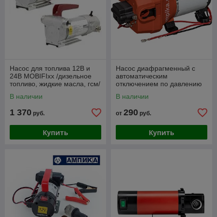
Насос для топлива 12В и
Насос диафрагменный с
24В MOBIFIxx /дизельное
автоматическим
топливо, жидкие масла, гсм/
отключением по давлению
23012
ДН для удобрений, воды,
В наличии
В наличии
молока, сока
1 370
290
руб.
от
руб.
Купить
Купить