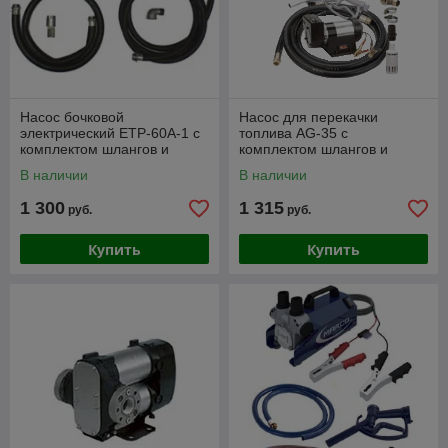
Насос бочковой
Насос для перекачки
электрический ETP-60A-1 с
топлива AG-35 с
комплектом шлангов и
комплектом шлангов и
пистолетом /дизельное
пистолетом
В наличии
В наличии
топливо, жидко масло/
1 300
1 315
руб.
руб.
Купить
Купить