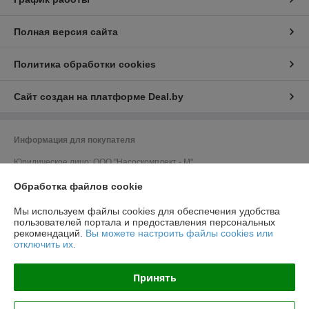
Полная версия сайта
Политика обработки cookies
Сайт создан на платформе Deal.by
Информация для покупателя
Юридическое лицо:
ООО "Насоскомплект - М"
220024, г. Минск, ул. Асаналиева, 27, офис 14
Обработка файлов cookie
Регистрационный номер ЕГР: 192313709
Мы используем файлы cookies для обеспечения удобства
УНП: 192313709
пользователей портала и предоставления персональных
рекомендаций.
Вы можете настроить файлы cookies или
Регистрационный орган: Минский Горисполком
отключить их.
Дата регистрации компании: 29.07.2014
Принять
Ссылка на свидетельство/лицензию
Местонахождение книги жалоб и предложений: г. Минск, ул.