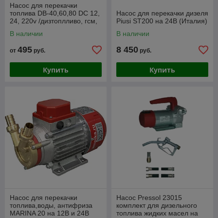
Насос для перекачки
топлива DB-40,60,80 DC 12,
Насос для перекачки дизеля
24, 220v /дизтоплливо, гсм,
Piusi ST200 на 24В (Италия)
нефтепродукты, жидкие
В наличии
В наличии
масла/
495
8 450
от
руб.
руб.
Купить
Купить
Насос для перекачки
Насос Pressol 23015
топлива,воды, антифриза
комплект для дизельного
MARINA 20 на 12В и 24В
топлива жидких масел на