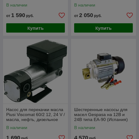
(Италия)
12В, 24В (Германия)
В наличии
В наличии
1 590
2 050
от
руб.
от
руб.
Купить
Купить
Насос для перекачки масла
Шестеренные насосы для
Piusi Viscomat 60/2 12, 24 V /
масел Gespasa на 12В и
масла, нефть, дизельное
24В типа EA-90 (Испания)
топливо/ (Италия)
В наличии
В наличии
1 690
4 570
руб.
руб.