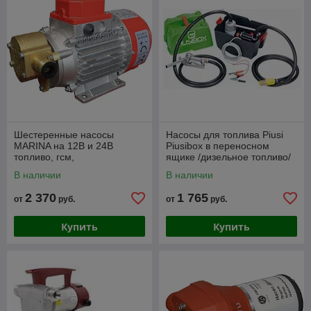
Шестеренные насосы
Насосы для топлива Piusi
MARINA на 12В и 24В
Piusibox в переносном
топливо, гсм,
ящике /дизельное топливо/
нефтепродукты, масла,
В наличии
В наличии
отработка
2 370
1 765
от
руб.
от
руб.
Купить
Купить