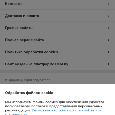
Контакты
Доставка и оплата
График работы
Полная версия сайта
Политика обработки cookies
Сайт создан на платформе Deal.by
Информация для покупателя
Юридическое лицо:
ООО "Насоскомплект - М"
220024, г. Минск, ул. Асаналиева, 27, офис 14
Обработка файлов cookie
Регистрационный номер ЕГР: 192313709
Мы используем файлы cookies для обеспечения удобства
пользователей портала и предоставления персональных
УНП: 192313709
рекомендаций.
Вы можете настроить файлы cookies или
отключить их.