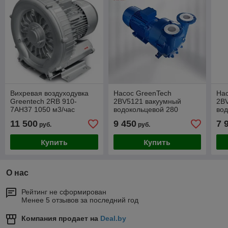
Вихревая воздуходувка
Насос GreenTech
На
Greentech 2RB 910-
2BV5121 вакуумный
2B
7AH37 1050 м3/час
водокольцевой 280
вод
м/3час
м/3
11 500
9 450
7 
руб.
руб.
Купить
Купить
О нас
Рейтинг не сформирован
Менее 5 отзывов за последний год
Компания продает на
Deal.by