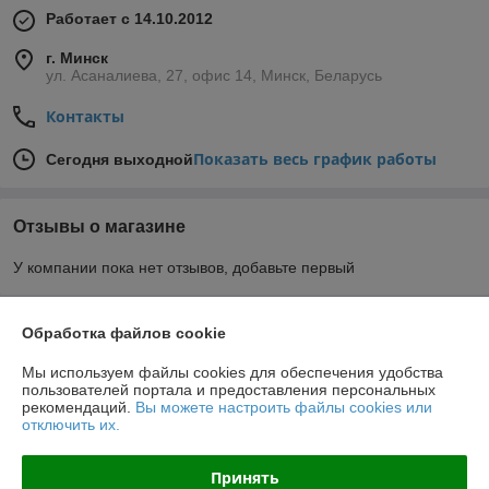
Работает с 14.10.2012
г. Минск
ул. Асаналиева, 27, офис 14, Минск, Беларусь
Контакты
Показать весь график работы
Сегодня выходной
Отзывы о магазине
У компании пока нет отзывов, добавьте первый
О нас
Обработка файлов cookie
Мы используем файлы cookies для обеспечения удобства
Контакты
пользователей портала и предоставления персональных
рекомендаций.
Вы можете настроить файлы cookies или
отключить их.
Доставка и оплата
Принять
График работы