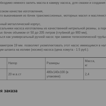
бходимо немного залить масла в камеру насоса, для смазки и создания
ысоком качестве изготовления,
го выкачивания из бочек трансмиссионных, моторных масел и маслянист
ечный металлический корпус,
 сальники насоса изготовлены из качественной нитрильной резины, а по
х бочек объемом от 50 до 205 литров (глубиной до 900 мм),
ься как универсальный ручной насос при замене телескопической трубы
иаметром 19 мм. позволяет укомплектовать этот насос имеющимся в нал
и шланга на изливе (носике) насоса (цена хомута - 1.5 руб.).
Масса,
Напор
Размеры
кг
480х140х100 (в
20 м.в.ст
2,4
упаковке)
я заказа