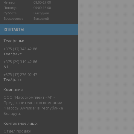
Четверг
09:00-17:00
Пятница
09:00-16:00
Суббота
Выходной
Воскресенье
Выходной
КОНТАКТЫ
+375 (17) 342-42-86
Тел.\факс
+375 (29) 319-42-86
A1
+375 (17) 276-02-47
Тел.\факс
ООО "Насоскомплект - М" -
Представительство компании
"Насосы Ампика" в Республике
Беларусь
Отдел продаж