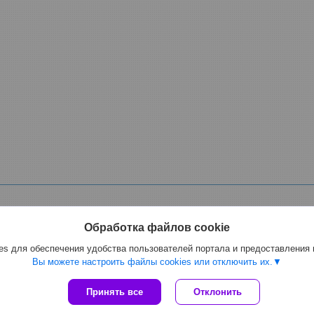
Обработка файлов cookie
s для обеспечения удобства пользователей портала и предоставления
ной, фекальный электрический, для спирта, масла мазута, растворителе
Вы можете настроить файлы cookies или отключить их.
Сайт создан на платформе Deal.by
Принять все
Отклонить
Политика обработки файлов cookies