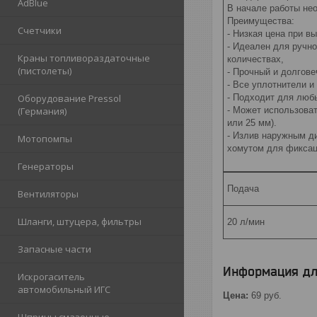
AdBlue
В начале работы нео
Преимущества:
Счетчики
- Низкая цена при в
- Идеален для ручно
Краны топливораздаточные
количествах,
(пистолеты)
- Прочный и долгов
- Все уплотнители и
Оборудование Pressol
- Подходит для любы
(Германия)
- Может использоват
или 25 мм).
- Излив наружным д
Мотопомпы
хомутом для фиксаци
Генераторы
Подача
Вентиляторы
Шланги, штуцера, фильтры
20 л/мин
Запасные части
Информация дл
Искрогаситель
автомобильный ИГС
Цена:
69
руб.