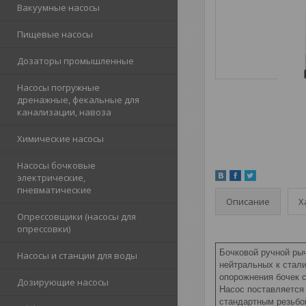
Вакуумные насосы
Пищевые насосы
Дозаторы промышленные
Насосы погружные
дренажные, фекальные для
канализации, навоза
Химические насосы
Насосы бочковые
электрические,
пневматические
Описание
Х
Опрессовщики (насосы для
опрессовки)
Бочковой ручной ры
Насосы и станции для воды
нейтральных к стали
опорожнения бочек 
Дозирующие насосы
Насос поставляется
стандартным резьбов