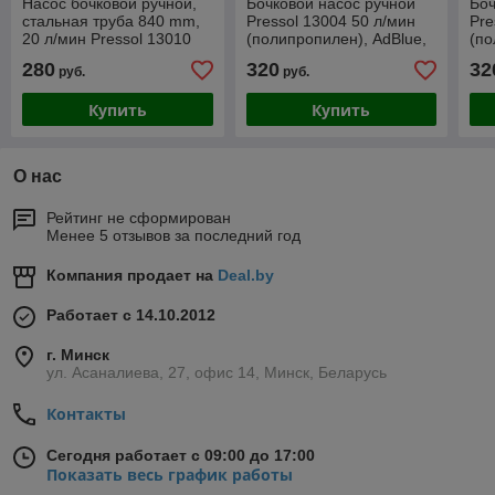
Насос бочковой ручной,
Бочковой насос ручной
Боч
стальная труба 840 mm,
Pressol 13004 50 л/мин
Pre
20 л/мин Pressol 13010
(полипропилен), AdBlue,
(по
масла, антифризы, мыло,
мас
280
320
32
руб.
руб.
Купить
Купить
О нас
Рейтинг не сформирован
Менее 5 отзывов за последний год
Компания продает на
Deal.by
Работает с 14.10.2012
г. Минск
ул. Асаналиева, 27, офис 14, Минск, Беларусь
Контакты
Сегодня работает с 09:00 до 17:00
Показать весь график работы