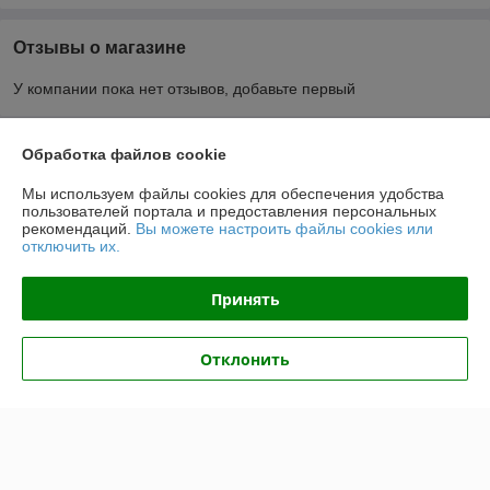
Отзывы о магазине
У компании пока нет отзывов, добавьте первый
О нас
Обработка файлов cookie
Мы используем файлы cookies для обеспечения удобства
Контакты
пользователей портала и предоставления персональных
рекомендаций.
Вы можете настроить файлы cookies или
отключить их.
Доставка и оплата
Принять
График работы
Отклонить
Полная версия сайта
Политика обработки cookies
Сайт создан на платформе Deal.by