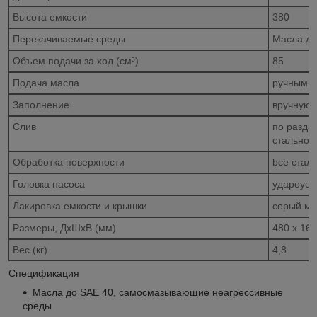
Высота емкости
380
Перекачиваемые среды
Масла до
Объем подачи за ход (cм³)
85
Подача масла
ручным н
Заполнение
вручную,
Слив
по разда
стальном
Обработка поверхности
bсе стал
Головка насоса
удароуст
Лакировка емкости и крышки
серый ма
Размеры, ДхШхВ (мм)
480 x 160
Вес (кг)
4,8
Спецификация
Масла до SAE 40, самосмазывающие неагрессивные
среды