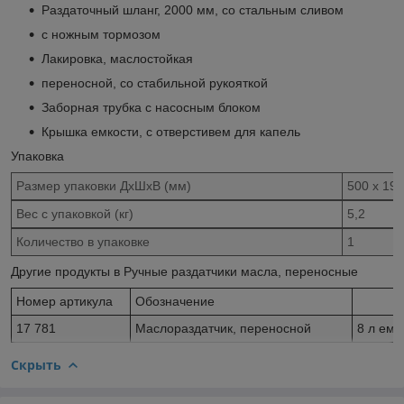
Раздаточный шланг, 2000 мм, со стальным сливом
с ножным тормозом
Лакировка, маслостойкая
переносной, со стабильной рукояткой
Заборная трубка с насосным блоком
Крышка емкости, с отверстивем для капель
Упаковка
Размер упаковки ДхШхВ (мм)
500 x 190
Вес с упаковкой (кг)
5,2
Количество в упаковке
1
Другие продукты в Ручные раздатчики масла, переносные
Номер артикула
Обозначение
17 781
Маслораздатчик, переносной
8 л емк
Скрыть