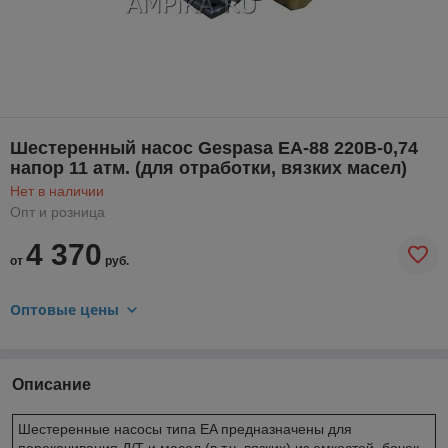
Шестеренный насос Gespasa EA-88 220В-0,74
напор 11 атм. (для отработки, вязких масел)
Нет в наличии
Опт и розница
4 370
от
руб.
Оптовые цены
Описание
Шестеренные насосы типа EA предназначены для
перекачивания Д/Т и масел (в т.ч. вязких) из емкостей, бочек