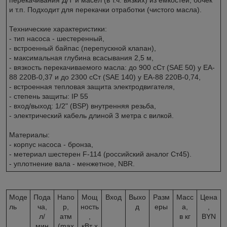
и т.п. Подходит для перекачки отработки (чистого масла).
Технические характеристики:
- тип насоса - шестеренный,
- встроенный байпас (перепускной клапан),
- максимальная глубина всасывания 2,5 м,
- вязкость перекачиваемого масла: до 900 сСт (SAE 50) у EA-
88 220В-0,37 и до 2300 сСт (SAE 140) у ЕА-88 220В-0,74,
- встроенная тепловая защита электродвигателя,
- степень защиты: IP 55
- вход/выход: 1/2" (BSP) внутренняя резьба,
- электрический кабель длиной 3 метра с вилкой.
Материалы:
- корпус насоса - бронза,
- метериал шестерен F-114 (российский аналог Ст45).
- уплотнение вала - менжетное, NBR.
Моде
Пода
Напо
Мощ
Вход
Выхо
Разм
Масс
Цена
ль
ча,
р,
ность
д
еры
а,
,
л/
атм
,
в кг
BYN
мин
(max
кВт x