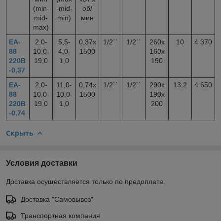
(min-
-mid-
об/
mid-
min)
мин
max)
EA-
2,0-
5,5-
0,37x
1/2``
1/2``
260х
10
4 370
88
10,0-
4,0-
1500
160х
220В
19,0
1,0
190
-0,37
EA-
2,0-
11,0-
0,74x
1/2``
1/2``
290х
13,2
4 650
88
10,0-
10,0-
1500
190х
220В
19,0
1,0
200
-0,74
Скрыть
Условия доставки
Доставка осуществляется только по предоплате.
Доставка "Самовывоз"
Транспортная компания