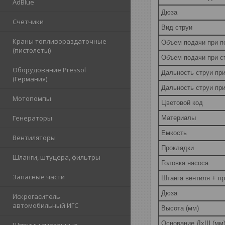
AdBlue
Дюза
Счетчики
Вид струи
Краны топливораздаточные
Объем подачи при по
(пистолеты)
Объем подачи при с
Оборудование Pressol
Дальность струи при
(Германия)
Дальность струи при
Мотопомпы
Цветовой код
Генераторы
Материалы
Емкость
Вентиляторы
Прокладки
Шланги, штуцера, фильтры
Головка насоса
Запасные части
Штанга вентиля + п
Дюза
Искрогаситель
автомобильный ИГС
Высота (мм)
Основание ДхШ (мм