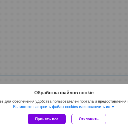
Обработка файлов cookie
s для обеспечения удобства пользователей портала и предоставления
ной, фекальный электрический, для спирта, масла мазута, растворителе
Вы можете настроить файлы cookies или отключить их.
Сайт создан на платформе Deal.by
Принять все
Отклонить
Политика обработки файлов cookies