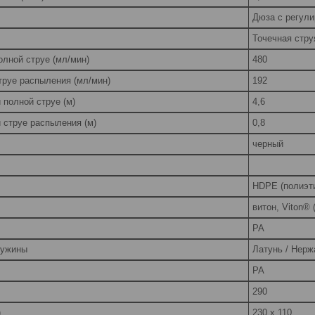
Дюза с регули
Точечная стру
лной струе (мл/мин)
480
труе распыления (мл/мин)
192
 полной струе (м)
4,6
 струе распыления (м)
0,8
черный
HDPE (полиэти
витон, Viton®
PA
ружины
Латунь / Нер
PA
290
)
230 x 110