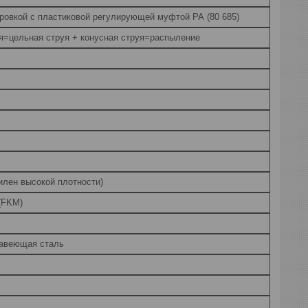
ровкой с пластиковой регулирующей муфтой PA (80 685)
я=цельная струя + конусная струя=распыление
лен высокой плотности)
 (FKM)
жавеющая сталь