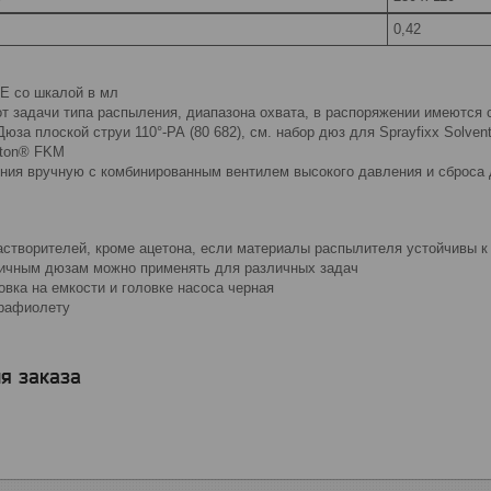
0,42
E со шкалой в мл
от задачи типа распыления, диапазона охвата, в распоряжении имеются
Дюза плоской струи 110°-PA (80 682), см. набор дюз для Sprayfixx Solvent
iton® FKM
ния вручную с комбинированным вентилем высокого давления и сброса
астворителей, кроме ацетона, если материалы распылителя устойчивы к
ичным дюзам можно применять для различных задач
вка на емкости и головке насоса черная
трафиолету
я заказа