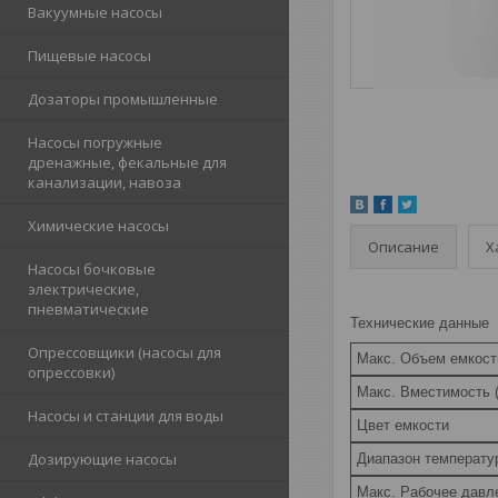
Вакуумные насосы
Пищевые насосы
Дозаторы промышленные
Насосы погружные
дренажные, фекальные для
канализации, навоза
Химические насосы
Описание
Х
Насосы бочковые
электрические,
пневматические
Технические данные
Опрессовщики (насосы для
Макс. Объем емкост
опрессовки)
Макс. Вместимость 
Насосы и станции для воды
Цвет емкости
Дозирующие насосы
Диапазон температур
Макс. Рабочее давле