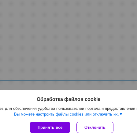
Обработка файлов cookie
s для обеспечения удобства пользователей портала и предоставления
ной, фекальный электрический, для спирта, масла мазута, растворителе
Вы можете настроить файлы cookies или отключить их.
Сайт создан на платформе Deal.by
Принять все
Отклонить
Политика обработки файлов cookies