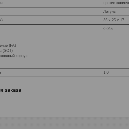
ия
против завинч
Латунь
м)
35 x 25 x 17
0,045
ение (FA)
а (SOT)
кованый корпус
а
1,0
я заказа