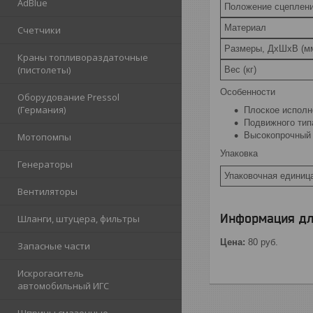
AdBlue
Положение сцеплен
Материал
Счетчики
Размеры, ДхШхВ (м
Краны топливораздаточные
(пистолеты)
Вес (кг)
Особенности
Оборудование Pressol
(Германия)
Плоское исполн
Подвижного тип
Высокопрочный 
Мотопомпы
Упаковка
Генераторы
Упаковочная единиц
Вентиляторы
Информация дл
Шланги, штуцера, фильтры
Цена:
80
руб.
Запасные части
Искрогаситель
автомобильный ИГС