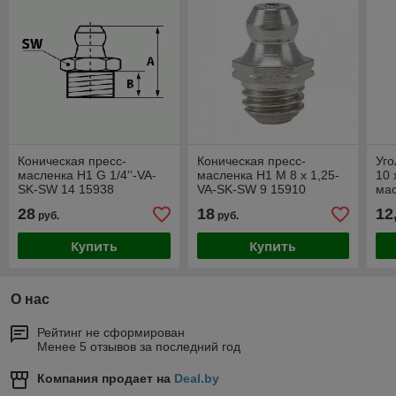
Коническая пресс-
Коническая пресс-
Уго
масленка Н1 G 1/4''-VA-
масленка H1 M 8 x 1,25-
10 
SK-SW 14 15938
VA-SK-SW 9 15910
мас
Пр
28
18
12
руб.
руб.
Купить
Купить
О нас
Рейтинг не сформирован
Менее 5 отзывов за последний год
Компания продает на
Deal.by