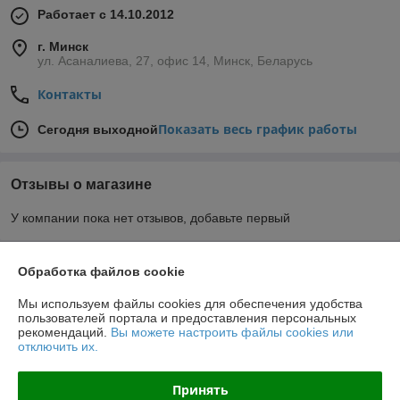
Работает с 14.10.2012
г. Минск
ул. Асаналиева, 27, офис 14, Минск, Беларусь
Контакты
Показать весь график работы
Сегодня выходной
Отзывы о магазине
У компании пока нет отзывов, добавьте первый
О нас
Обработка файлов cookie
Мы используем файлы cookies для обеспечения удобства
Контакты
пользователей портала и предоставления персональных
рекомендаций.
Вы можете настроить файлы cookies или
отключить их.
Доставка и оплата
Принять
График работы