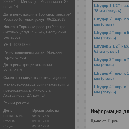
220024, г. Минск, ул. Асаналиева, 27,
Штуцер 1 1/2`` нар.
офис 14
38 мм (латунь)
Дата регистрации в Торговом реестре/
Штуцер 2`` нар. x 
Реестре бытовых услуг: 06.12.2019
мм (сталь)
Номер в Торговом реестре/Реестре
бытовых услуг: 467595, Республика
Штуцер 2`` нар. x 
Беларусь
мм (латунь)
УНП: 192313709
Штуцер 2 1/2`` нар.
63 мм (сталь)
Регистрационный орган: Минский
Горисполком
Штуцер 3`` нар. x 
Дата регистрации компании:
мм (сталь)
29.07.2014
Штуцер 4`` нар. x 
Ссылка на свидетельство/лицензию
мм (сталь)
Местонахождение книги замечаний и
Штуцер 4`` нар. x 
предложений: г. Минск, ул.
мм (латунь)
Асаналиева, 27, ком. 14
Режим работы:
День
Время работы
Информация дл
Понедельник
09:00-17:00
Цена:
от 11
руб.
Вторник
09:00-17:00
Среда
09:00-17:00