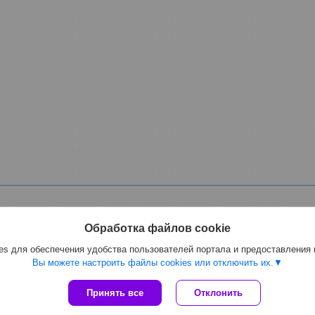
Обработка файлов cookie
s для обеспечения удобства пользователей портала и предоставления
ной, фекальный электрический, для спирта, масла мазута, растворителе
Вы можете настроить файлы cookies или отключить их.
Сайт создан на платформе Deal.by
Принять все
Отклонить
Политика обработки файлов cookies