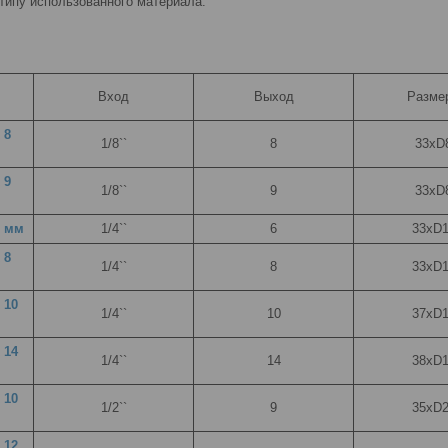
типу использованного материала:
Вход
Выход
Разме
 8
1/8``
8
33хD
 9
1/8``
9
33хD
6 мм
1/4``
6
33хD
 8
1/4``
8
33хD
 10
1/4``
10
37хD
 14
1/4``
14
38хD
 10
1/2``
9
35хD
 12