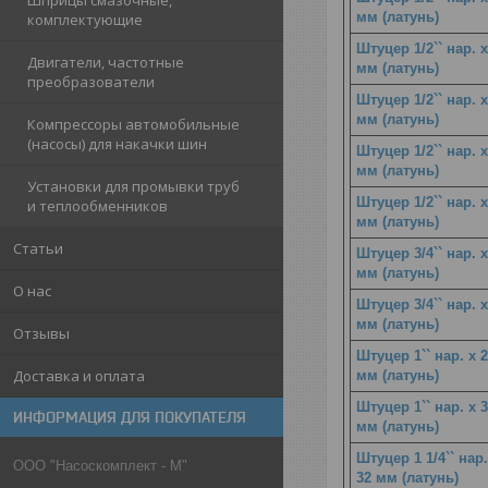
Шприцы смазочные,
мм (латунь)
комплектующие
Штуцер 1/2`` нар. х
Двигатели, частотные
мм (латунь)
преобразователи
Штуцер 1/2`` нар. х
мм (латунь)
Компрессоры автомобильные
(насосы) для накачки шин
Штуцер 1/2`` нар. х
мм (латунь)
Установки для промывки труб
Штуцер 1/2`` нар. х
и теплообменников
мм (латунь)
Статьи
Штуцер 3/4`` нар. х
мм (латунь)
О нас
Штуцер 3/4`` нар. х
мм (латунь)
Отзывы
Штуцер 1`` нар. х 
Доставка и оплата
мм (латунь)
Штуцер 1`` нар. х 
ИНФОРМАЦИЯ ДЛЯ ПОКУПАТЕЛЯ
мм (латунь)
Штуцер 1 1/4`` нар.
ООО "Насоскомплект - М"
32 мм (латунь)