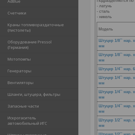
Подразделяются по 
AdBlue
- латунь
- сталь
Счетчики
- никель
Краны топливораздаточные
Модель
(пистолеты)
Штуцер 1/8`` нар. х
Оборудование Pressol
мм
(Германия)
Штуцер 1/8`` нар. х
Мотопомпы
мм
Штуцер 1/4`` нар. 
Генераторы
Штуцер 1/4`` нар. х
Вентиляторы
мм
Штуцер 1/4`` нар. х
Шланги, штуцера, фильтры
мм
Запасные части
Штуцер 1/4`` нар. х
мм
Искрогаситель
Штуцер 1/2`` нар. х
автомобильный ИГС
мм
Штуцер 1/2`` нар. х