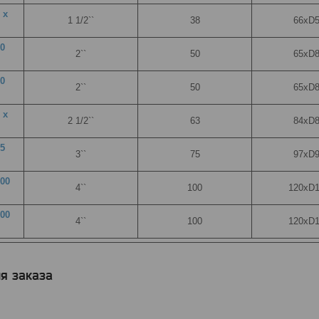
 х
1 1/2``
38
66хD
50
2``
50
65xD
50
2``
50
65xD
 х
2 1/2``
63
84хD
75
3``
75
97хD
100
4``
100
120хD1
100
4``
100
120хD1
я заказа