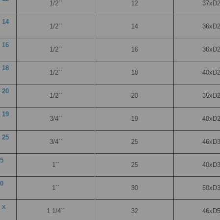
1/2``
12
37хD
 14
1/2``
14
36хD
 16
1/2``
16
36хD
 18
1/2``
18
40хD
 20
1/2``
20
35хD
 19
3/4``
19
40хD
 25
3/4``
25
46хD
25
1``
25
40xD
30
1``
30
50хD
 х
1 1/4``
32
46xD