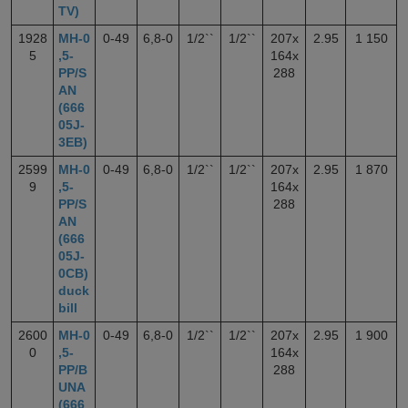
TV)
1928
МН-0
0-49
6,8-0
1/2``
1/2``
207x
2.95
1 150
5
,5-
164x
PP/S
288
AN
(666
05J-
3EB)
2599
МН-0
0-49
6,8-0
1/2``
1/2``
207x
2.95
1 870
9
,5-
164x
PP/S
288
AN
(666
05J-
0CB)
duck
bill
2600
МН-0
0-49
6,8-0
1/2``
1/2``
207x
2.95
1 900
0
,5-
164x
PP/B
288
UNA
(666