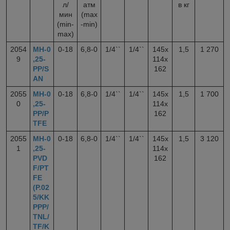
л/
атм
в кг
мин
(max
(min-
-min)
max)
2054
МН-0
0-18
6,8-0
1/4``
1/4``
145x
1,5
1 270
9
,25-
114x
PP/S
162
AN
2055
МН-0
0-18
6,8-0
1/4``
1/4``
145x
1,5
1 700
0
,25-
114x
PP/P
162
TFE
2055
МН-0
0-18
6,8-0
1/4``
1/4``
145x
1,5
3 120
1
,25-
114x
PVD
162
F/PT
FE
(P.02
5/KK
PPP/
TNL/
TF/K