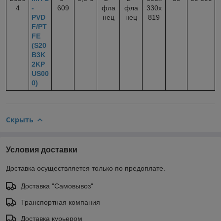
4
-
609
фла
фла
330x
PVD
нец
нец
819
F/PT
FE
(S20
B3K
2KP
US00
0)
Скрыть
Условия доставки
Доставка осуществляется только по предоплате.
Доставка "Самовывоз"
Транспортная компания
Доставка курьером