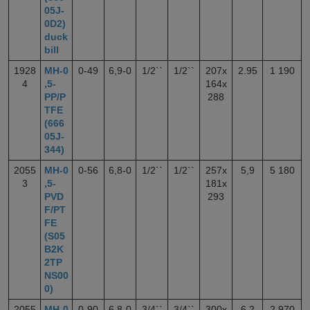
05J-
0D2)
duck
bill
1928
МН-0
0-49
6,9-0
1/2``
1/2``
207x
2.95
1 190
4
,5-
164x
PP/P
288
TFE
(666
05J-
344)
2055
МН-0
0-56
6,8-0
1/2``
1/2``
257x
5,9
5 180
3
,5-
181x
PVD
293
F/PT
FE
(S05
B2K
2TP
NS00
0)
2055
МН-0
0-90
6,8-0
3/4``
3/4``
300x
6,2
2 970