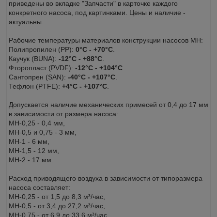
приведены во вкладке "Запчасти" в карточке каждого
конкретного насоса, под картинками. Цены и наличие -
актуальны.
Рабочие температуры материалов конструкции насосов МН:
Полипропилен (PP):
0°C - +70°C
.
Каучук (BUNA):
-12°C - +88°C
.
Фторопласт (PVDF):
-12°C - +104°C
.
Сантопрен (SAN):
-40°C - +107°C
.
Тефлон (PTFE):
+4°C - +107°C
.
Допускается наличие механических примесей от 0,4 до 17 мм
в зависимости от размера насоса:
МН-0,25 - 0,4 мм,
МН-0,5 и 0,75 - 3 мм,
МН-1 - 6 мм,
МН-1,5 - 12 мм,
МН-2 - 17 мм.
Расход приводящего воздуха в зависимости от типоразмера
насоса составляет:
МН-0,25 - от 1,5 до 8,3 м³/час,
МН-0,5 - от 3,4 до 27,2 м³/час,
МН-0,75 - от 6,9 до 33,6 м³/час,