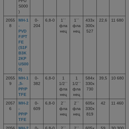
PPU
S000
)
2055
МН-1
0-
6,8-0
1``
1``
433x
22,6
11 680
8
-
204
фла
фла
300x
PVD
нец
нец
527
F/PT
FE
(S1F
B3K
2KP
US00
0)
2055
МН-1
0-
6,8-0
1
1
584x
39,5
10 680
9
,5-
382
1/2``
1/2``
330x
PP/P
фла
фла
730
TFE
нец
нец
2057
МН-2
0-
6,8-0
2``
2``
605x
42
11 460
6
-
609
фла
фла
330x
PP/P
нец
нец
819
TFE
2056
МН-2
0-
6,8-0
2``
2``
605x
59
30 300