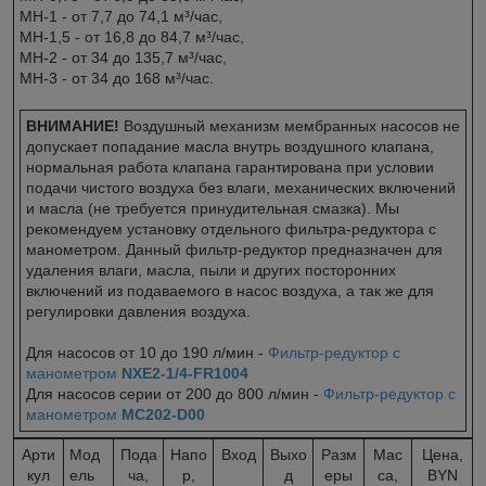
МН-1 - от 7,7 до 74,1 м³/час,
МН-1,5 - от 16,8 до 84,7 м³/час,
МН-2 - от 34 до 135,7 м³/час,
МН-3 - от 34 до 168 м³/час.
ВНИМАНИЕ!
Воздушный механизм мембранных насосов не
допускает попадание масла внутрь воздушного клапана,
нормальная работа клапана гарантирована при условии
подачи чистого воздуха без влаги, механических включений
и масла (не требуется принудительная смазка). Мы
рекомендуем установку отдельного фильтра-редуктора с
манометром. Данный фильтр-редуктор предназначен для
удаления влаги, масла, пыли и других посторонних
включений из подаваемого в насос воздуха, а так же для
регулировки давления воздуха.
Для насосов от 10 до 190 л/мин -
Фильтр-редуктор с
манометром
NXE2-1/4-FR1004
Для насосов серии от 200 до 800 л/мин -
Фильтр-редуктор с
манометром
MC202-D00
Арти
Мод
Пода
Напо
Вход
Выхо
Разм
Мас
Цена,
кул
ель
ча,
р,
д
еры
са,
BYN