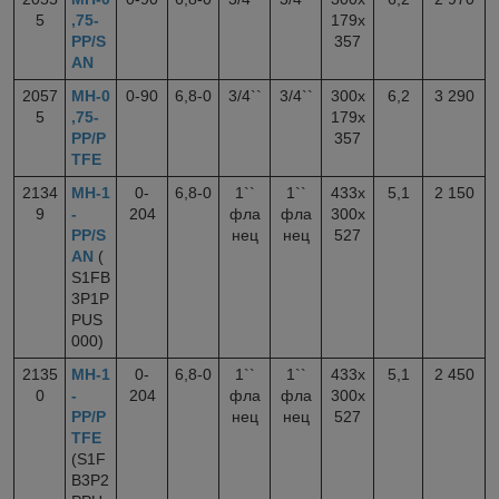
5
,75-
179x
PP/S
357
AN
2057
МН-0
0-90
6,8-0
3/4``
3/4``
300x
6,2
3 290
5
,75-
179x
PP/P
357
TFE
2134
МН-1
0-
6,8-0
1``
1``
433x
5,1
2 150
9
-
204
фла
фла
300x
PP/S
нец
нец
527
AN
(
S1FB
3P1P
PUS
000)
2135
МН-1
0-
6,8-0
1``
1``
433x
5,1
2 450
0
-
204
фла
фла
300x
PP/P
нец
нец
527
TFE
(S1F
B3P2