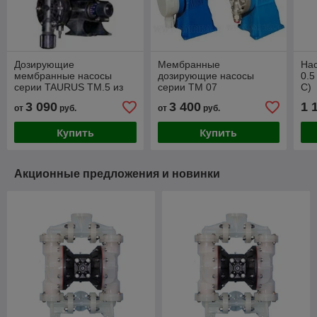
Дозирующие
Мембранные
На
мембранные насосы
дозирующие насосы
0.5
серии TAURUS TM.5 из
серии TM 07
C)
полипропилена
3 090
3 400
1 
от
руб.
от
руб.
Купить
Купить
Акционные предложения и новинки