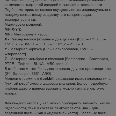
химических жидкостей средней и высокой агрессивности.
Подбор материалов насоса осуществляется индивидуально к
каждому конкретному веществу, его концентрации,
температуре и т.д.
Маркировка моделей:
МН-X-Y/Z
МН
- Мембранный насос.
X
- Размер насоса (вход/выход) в дюймах [0,25 – 1/4’’,0,5 –
1/2’’,0,75 – 3/4 ’’,1 – 1’’,1,5 – 1 1/2’’,2 – 2’’,3 – 3’’].
Y
- Материал корпуса [PP – Полипропилен, PVDF –
Фторопласт].
Z
- Материал мембран и клапанов [Santoprene – Сантопрен,
PTFE – Тефлон, BUNA - МБС резина].
В скобочках может быть указан аналог другого производителя
(S* - Sandpiper, 666* - ARO).
Модели с термином
duckbill
в названии имеют клапаны типа
"утиный клюв" вместо шаровых клапанов. Более подробную
информацию о данном варианте можно узнать в карточке
товара.
Для каждого насоса у нас можно приобрести запчасти, как по
отдельности, так и в составе ремкомплектов (
в/ч
- для
воздушной части и
ж/ч
к жидкостной части). Запасные части