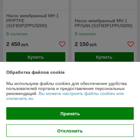
Насос мембранный МН 1
PP/PTFE
Насос мембранный МН 1
(S1FB3P2PPUS000)
PP/SAN (S1FB3P1PPUS000)
В наличии
В наличии
2 450
2 150
руб.
руб.
Купить
Купить
Обработка файлов cookie
Мы используем файлы cookies для обеспечения удобства
пользователей портала и предоставления персональных
рекомендаций.
Вы можете настроить файлы cookies или
отключить их.
Принять
Отклонить
Насос мембранный МН 0.5
Насос мембранный МН 0.5