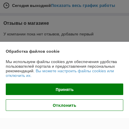
Показать весь график работы
Сегодня выходной
Отзывы о магазине
У компании пока нет отзывов, добавьте первый
О нас
Обработка файлов cookie
Мы используем файлы cookies для обеспечения удобства
Контакты
пользователей портала и предоставления персональных
рекомендаций.
Вы можете настроить файлы cookies или
отключить их.
Доставка и оплата
Принять
График работы
Отклонить
Полная версия сайта
Политика обработки cookies