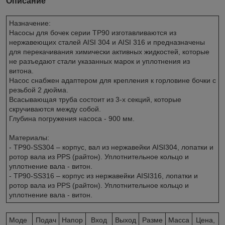
Описание
Назначение:
Насосы для бочек серии TP90 изготавливаются из
нержавеющих сталей AISI 304 и AISI 316 и предназначены
для перекачивания химически активных жидкостей, которые
не разъедают стали указанных марок и уплотнения из
витона.
Насос снабжен адаптером для крепления к горловине бочки с
резьбой 2 дюйма.
Всасывающая труба состоит из 3-х секций, которые
скручиваются между собой.
Глубина погружения насоса - 900 мм.
Материалы:
- TP90-SS304 – корпус, вал из нержавейки AISI304, лопатки и
ротор вала из PPS (райтон). Уплотнительное кольцо и
уплотнение вала - витон.
- TP90-SS316 – корпус из нержавейки AISI316, лопатки и
ротор вала из PPS (райтон). Уплотнительное кольцо и
уплотнение вала - витон.
Моде
Подач
Напор
Вход
Выход
Разме
Масса
Цена,