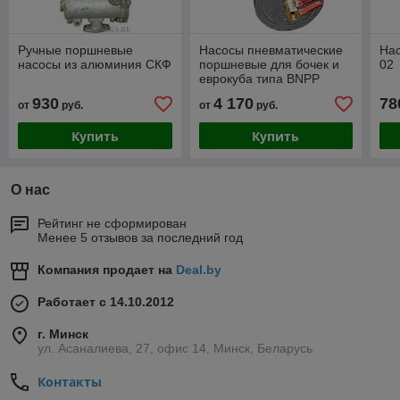
Ручные поршневые
Насосы пневматические
Нас
насосы из алюминия СКФ
поршневые для бочек и
02
еврокуба типа BNPP
930
4 170
78
от
руб.
от
руб.
Купить
Купить
О нас
Рейтинг не сформирован
Менее 5 отзывов за последний год
Компания продает на
Deal.by
Работает с 14.10.2012
г. Минск
ул. Асаналиева, 27, офис 14, Минск, Беларусь
Контакты