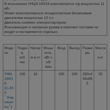
В исполнении УНЦЭ-100/16 комплектуется э/д мощностью 11
кВт.
Может комплектоваться четырехтактным бензиновым
двигателем мощностью 13 л.с.
Двигатель снабжен электростартером.
Всасывающие и напорные рукава в комплект поставки не
входят и поставляются отдельно.
Моде
Подач
Напор
Мощн
Вход
Выход
Разме
Масса
ль
а,
,
ость,
ры
,
м3/
м.в.ст
кВт x
в кг
час
об/
мин
УНН-
100
16
100
100
550х4
25
100/1
40х89
6
5
(С-24
5
``Анд
ижан
ец``)