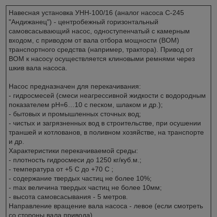
Навесная установка УНН-100/16 (аналог насоса С-245
"Андижанец") - центробежный горизонтальный
самовсасывающий насос, одноступенчатый с камерным
входом, с приводом от вала отбора мощности (ВОМ)
транспортного средства (например, трактора). Привод от
ВОМ к насосу осуществляется клиновыми ремнями через
шкив вала насоса.
Насос предназначен для перекачивания:
- гидросмесей (смеси неагрессивной жидкости с водородным
показателем рН=6…10 с песком, шлаком и др.);
- бытовых и промышленных сточных вод;
- чистых и загрязненных вод в строительстве, при осушении
траншей и котлованов, в поливном хозяйстве, на транспорте
и др.
Характеристики перекачиваемой среды:
- плотность гидросмеси до 1250 кг/куб.м.;
- температура от +5 С до +70 С ;
- содержание твердых частиц не более 10%;
- max величина твердых частиц не более 10мм;
- высота самовсасывания - 5 метров.
Направление вращение вала насоса - левое (если смотреть
со стороны вала привода).