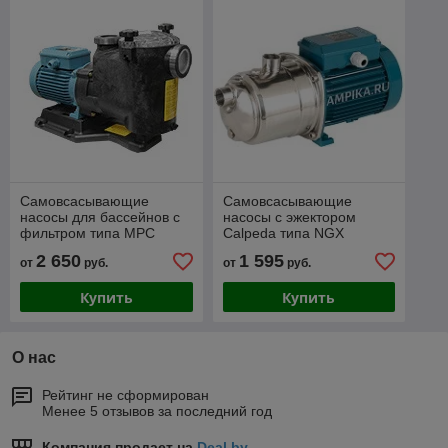
Самовсасывающие
Самовсасывающие
насосы для бассейнов с
насосы с эжектором
фильтром типа MPC
Calpeda типа NGX
2 650
1 595
от
руб.
от
руб.
Купить
Купить
О нас
Рейтинг не сформирован
Менее 5 отзывов за последний год
Компания продает на
Deal.by