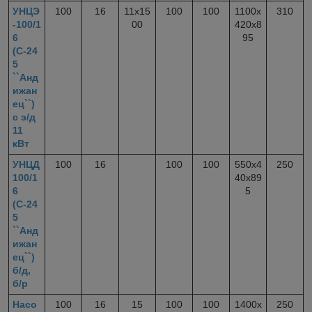
УНЦЭ
100
16
11x15
100
100
1100х
310
-100/1
00
420х8
6
95
(С-24
5
``Анд
ижан
ец``)
с э/д
11
кВт
УНЦД
100
16
100
100
550х4
250
100/1
40х89
6
5
(С-24
5
``Анд
ижан
ец``)
б/д,
б/р
Насо
100
16
15
100
100
1400х
250