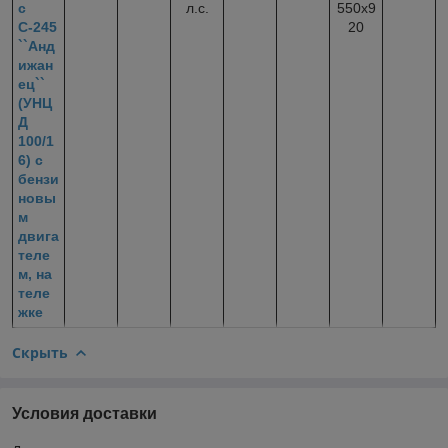
с
л.с.
550х9
С-245
20
``Анд
ижан
ец``
(УНЦ
Д
100/1
6) с
бензи
новы
м
двига
теле
м, на
теле
жке
Скрыть
Условия доставки