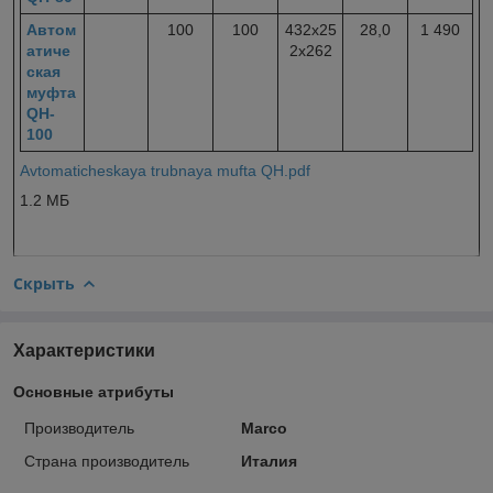
Автом
100
100
432х25
28,0
1 490
атиче
2х262
ская
муфта
QH-
100
Avtomaticheskaya trubnaya mufta QH.pdf
1.2 MБ
Скрыть
Характеристики
Основные атрибуты
Производитель
Marco
Страна производитель
Италия