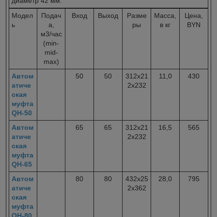
диаметр 42 мм.
Модел
Подач
Вход
Выход
Разме
Масса,
Цена,
ь
а,
ры
в кг
BYN
м3/час
(min-
mid-
max)
Автом
50
50
312х21
11,0
430
атиче
2х232
ская
муфта
QH-50
Автом
65
65
312х21
16,5
565
атиче
2х232
ская
муфта
QH-65
Автом
80
80
432х25
28,0
795
атиче
2х362
ская
муфта
QH-80