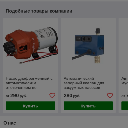
Подобные товары компании
Насос диафрагменный с
Автоматический
Авт
автоматическим
запорный клапан для
му
отключением по
вакуумных насосов
давлению ДН для
290
280
от
руб.
руб.
от
удобрений, воды, молока,
сока
Купить
Купить
О нас