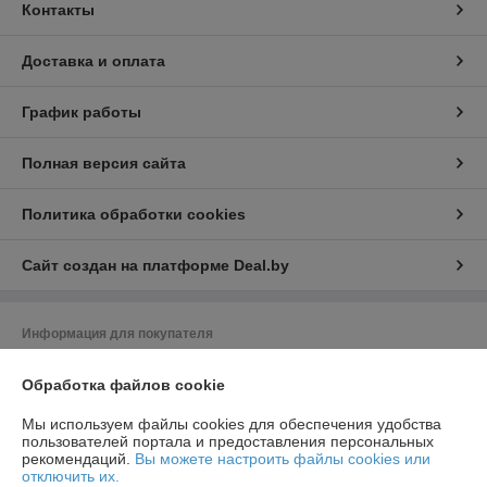
Контакты
Доставка и оплата
График работы
Полная версия сайта
Политика обработки cookies
Сайт создан на платформе Deal.by
Информация для покупателя
Юридическое лицо:
ООО "Насоскомплект - М"
Обработка файлов cookie
220024, г. Минск, ул. Асаналиева, 27, офис 14
Регистрационный номер ЕГР: 192313709
Мы используем файлы cookies для обеспечения удобства
пользователей портала и предоставления персональных
УНП: 192313709
рекомендаций.
Вы можете настроить файлы cookies или
отключить их.