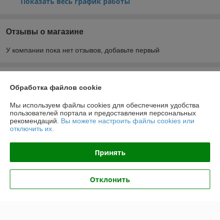
Показать весь график работы
Отзывы о магазине
У компании пока нет отзывов, добавьте первый
О нас
Обработка файлов cookie
Контакты
Мы используем файлы cookies для обеспечения удобства
пользователей портала и предоставления персональных
рекомендаций.
Вы можете настроить файлы cookies или
Доставка и оплата
отключить их.
График работы
Принять
Полная версия сайта
Отклонить
Политика обработки cookies
Сайт создан на платформе Deal.by