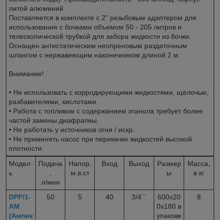
литой алюминий.
Поставляется в комплекте с 2" резьбовым адаптером для
использования с бочками объемом 50 - 205 литров и
телескопической трубкой для забора жидкости из бочки.
Оснащен антистатическим неопреновым раздаточным
шлангом с нержавеющим наконечником длиной 2 м.
Внимание!
• Не использовать с корродирующими жидкостями, щёлочью,
разбавителями, кислотами.
• Работа с топливом с содержанием этанола требует более
частой замены диафрагмы.
• Не работать у источников огня / искр.
• Не применять насос при перекачке жидкостей высокой
плотности.
Модел
Подача
Напор,
Вход
Выход
Размер
Масса,
ь
,
м.в.ст
ы
в кг
л/мин
DPP/1-
50
5
40
3/4``
600х20
8
AM
0х180 в
(Ампик
упаковк