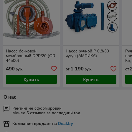
Насос бочковой
Насос ручной Р 0,8/30
Ру
мембранный DPP/20 (GR
чугун (АМПИКА)
нас
44500)
К5,
топ
490
1 190
руб.
от
руб.
от
Купить
Купить
О нас
Рейтинг не сформирован
Менее 5 отзывов за последний год
Компания продает на
Deal.by