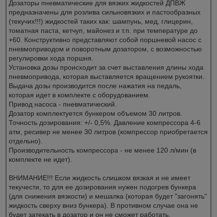
Дозаторы пневматические для вязких жидкостей ДПВЖ
предназначены для розлива сильновязких и пастообразных
(текучих!!!) жидкостей таких как: шампунь, мед, глицерин,
томатная паста, кетчуп, майонез и т.п. при температуре до
+60. Конструктивно представляют собой поршневой насос с
пневмоприводом и поворотным дозатором, с возможностью
регулировки хода поршня.
Установка дозы происходит за счет выставления длины хода
пневмопривода, которая выставляется вращением рукоятки.
Выдача дозы производится после нажатия на педаль,
которая идет в комплекте с оборудованием.
Привод насоса - пневматический.
Дозатор комплектуется бункером объемом 30 литров.
Точность дозирования: +/- 0,5%. Давление компрессора 4-6
атм, ресивер не менее 30 литров (компрессор приобретается
отдельно).
Производительность компрессора - не менее 120 л/мин (в
комплекте не идет).
ВНИМАНИЕ!!! Если жидкость слишком вязкая и не имеет
текучести, то для ее дозирования нужен подогрев бункера
(для снижения вязкости) и мешалка (которая будет "загонять"
жидкость сверху вниз бункера). В противном случае она не
будет затекать в дозатор и он не сможет работать.