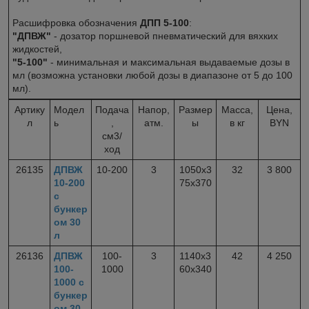
Расшифровка обозначения
ДПП 5-100
:
"ДПВЖ"
- дозатор поршневой пневматический для вяхких
жидкостей,
"5-100"
- минимальная и максимальная выдаваемые дозы в
мл (возможна установки любой дозы в диапазоне от 5 до 100
мл).
Артику
Модел
Подача
Напор,
Размер
Масса,
Цена,
л
ь
,
атм.
ы
в кг
BYN
см3/
ход
26135
ДПВЖ
10-200
3
1050х3
32
3 800
10-200
75х370
с
бункер
ом 30
л
26136
ДПВЖ
100-
3
1140х3
42
4 250
100-
1000
60х340
1000 с
бункер
ом 30