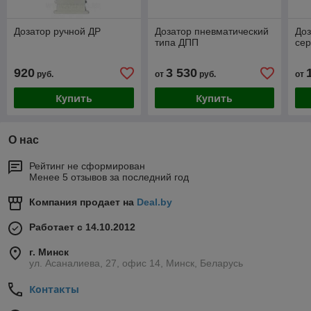
Дозатор ручной ДР
Дозатор пневматический
До
типа ДПП
се
920
3 530
руб.
от
руб.
от
Купить
Купить
О нас
Рейтинг не сформирован
Менее 5 отзывов за последний год
Компания продает на
Deal.by
Работает с 14.10.2012
г. Минск
ул. Асаналиева, 27, офис 14, Минск, Беларусь
Контакты