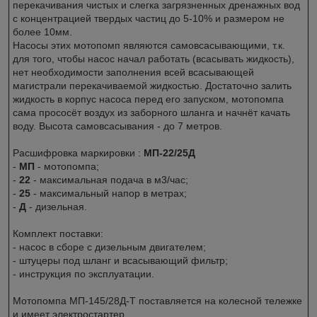
перекачивания чистых и слегка загрязненных дренажных вод
с концентрацией твердых частиц до 5-10% и размером не
более 10мм.
Насосы этих мотопомп являются самовсасывающими, т.к.
для того, чтобы насос начал работать (всасывать жидкость),
нет необходимости заполнения всей всасывающей
магистрали перекачиваемой жидкостью. Достаточно залить
жидкость в корпус насоса перед его запуском, мотопомпа
сама прососёт воздух из заборного шланга и начнёт качать
воду. Высота самовсасывания - до 7 метров.
Расшифровка маркировки :
МП-22/25Д
-
МП
- мотопомпа;
-
22
- максимальная подача в м3/час;
-
25
- максимальный напор в метрах;
-
Д
- дизельная.
Комплект поставки:
- насос в сборе с дизельным двигателем;
- штуцеры под шланг и всасывающий фильтр;
- инструкция по эксплуатации.
Мотопомпа МП-145/28Д-Т поставляется на колесной тележке
и имеет электростартер.