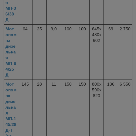
я
МП-3
6/38
Д
Мот
64
25
9,0
100
100
645x
69
2 750
опом
480x
па
602
дизе
льна
я
МП-6
4/25
Д
Мот
145
28
11
150
150
800х
136
6 550
опом
590х
па
820
дизе
льна
я
МП-1
45/28
Д-Т
(на