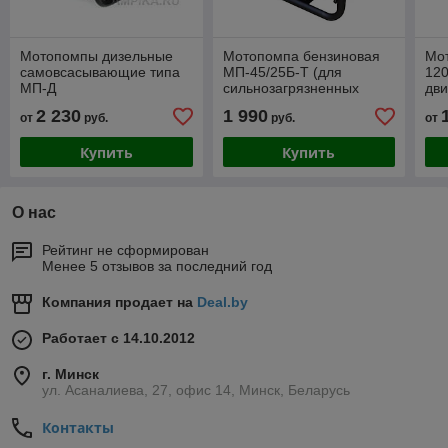
Мотопомпы дизельные
Мотопомпа бензиновая
Мо
самовсасывающие типа
МП-45/25Б-Т (для
120
МП-Д
сильнозагрязненных
дви
жидкостей)
топ
2 230
1 990
от
руб.
руб.
от
не
Купить
Купить
О нас
Рейтинг не сформирован
Менее 5 отзывов за последний год
Компания продает на
Deal.by
Работает с 14.10.2012
г. Минск
ул. Асаналиева, 27, офис 14, Минск, Беларусь
Контакты