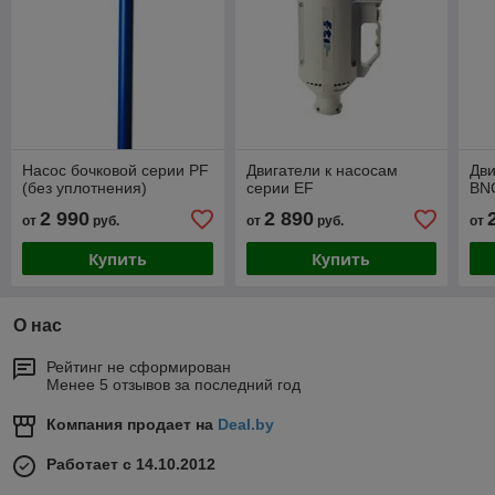
Насос бочковой серии PF
Двигатели к насосам
Дви
(без уплотнения)
серии EF
BN
2 990
2 890
от
руб.
от
руб.
от
Купить
Купить
О нас
Рейтинг не сформирован
Менее 5 отзывов за последний год
Компания продает на
Deal.by
Работает с 14.10.2012