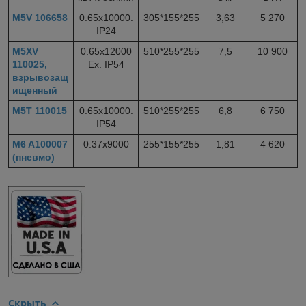
M5V 106658
0.65x10000.
305*155*255
3,63
5 270
IP24
M5XV
0.65x12000
510*255*255
7,5
10 900
110025,
Ex. IP54
взрывозащ
ищенный
M5T 110015
0.65x10000.
510*255*255
6,8
6 750
IP54
M6 A100007
0.37x9000
255*155*255
1,81
4 620
(пневмо)
Скрыть