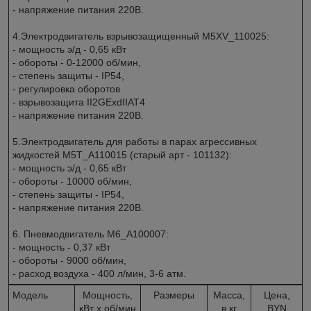
- напряжение питания 220В.
4.Электродвигатель взрывозащищенный M5XV_110025:
- мощность э/д - 0,65 кВт
- обороты - 0-12000 об/мин,
- степень защиты - IP54,
- регулировка оборотов
- взрывозащита II2GExdIIAT4
- напряжение питания 220В.
5.Электродвигатель для работы в парах агрессивных
жидкостей M5T_A110015 (старый арт - 101132):
- мощность э/д - 0,65 кВт
- обороты - 10000 об/мин,
- степень защиты - IP54,
- напряжение питания 220В.
6. Пневмодвигатель M6_A100007:
- мощность - 0,37 кВт
- обороты - 9000 об/мин,
- расход воздуха - 400 л/мин, 3-6 атм.
Модель
Мощность,
Размеры
Масса,
Цена,
кВт x об/мин
в кг
BYN