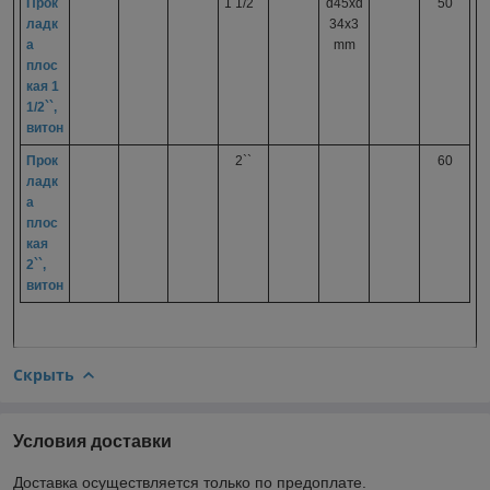
Прок
1 1/2``
d45xd
50
ладк
34x3
а
mm
плос
кая 1
1/2``,
витон
Прок
2``
60
ладк
а
плос
кая
2``,
витон
Скрыть
Условия доставки
Доставка осуществляется только по предоплате.