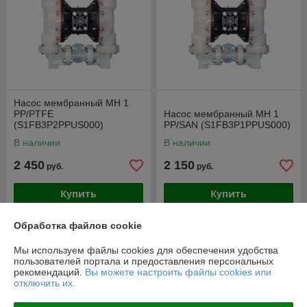
Насос мембранный МН 1
PP/PTFE
Насос мембранный МН 1
(S1FB3P2PPUS000)
PP/SAN (S1FB3P1PPUS000)
В наличии
В наличии
2 450
2 150
руб.
руб.
Купить
Купить
Обработка файлов cookie
Мы используем файлы cookies для обеспечения удобства
пользователей портала и предоставления персональных
рекомендаций.
Вы можете настроить файлы cookies или
отключить их.