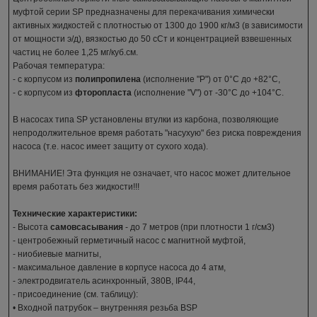
муфтой серии SP предназначены для перекачивания химически
активных жидкостей с плотностью от 1300 до 1900 кг/м3 (в зависимости
от мощности э/д), вязкостью до 50 сСт и концентрацией взвешенных
частиц не более 1,25 мг/куб.см.
Рабочая температура:
- с корпусом из
полипропилена
(исполнение "P") от 0°С до +82°С,
- с корпусом из
фторопласта
(исполнение "V") от -30°С до +104°С.
В насосах типа SP установлены втулки из карбона, позволяющие
непродолжительное время работать "насухую" без риска повреждения
насоса (т.е. насос имеет защиту от сухого хода).
ВНИМАНИЕ! Эта функция не означает, что насос может длительное
время работать без жидкости!!!
Технические характеристики:
- Высота
самовсасывания
- до 7 метров (при плотности 1 г/см3)
- центробежный герметичный насос с магнитной муфтой,
- ниобиевые магниты,
- максимальное давление в корпусе насоса до 4 атм,
- электродвигатель асинхронный, 380В, IP44,
- присоединение (см. таблицу):
• Входной патрубок – внутренняя резьба BSP