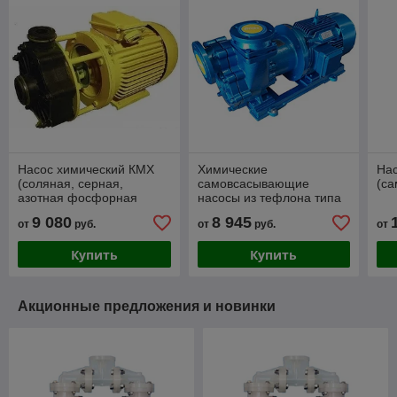
Насос химический КМХ
Химические
На
(соляная, серная,
самовсасывающие
(с
азотная фосфорная
насосы из тефлона типа
кислоты)
ХМСГ
9 080
8 945
от
руб.
от
руб.
от
Купить
Купить
Акционные предложения и новинки