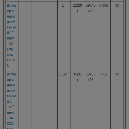
Штуц
1``
22(20
59x43
0,038
50
ер с
)
x43
наки
дной
гайко
й 1``
внут.
- 22
(20)
мм,
PVC-
U
Штуц
1 1/2``
34(31
73x56
0,09
50
ер с
)
x56
наки
дной
гайко
й 1
1/2``
внут.
- 34
(31)
мм,