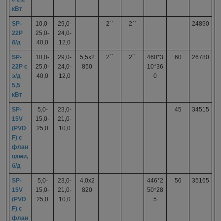
кВт
SP-
10,0-
29,0-
2``
2``
24890
22P
25,0-
24,0-
б/д
40,0
12,0
SP-
10,0-
29,0-
5,5x2
2``
2``
460*3
60
26780
22P с
25,0-
24,0-
850
10*36
э/д
40,0
12,0
0
5,5
кВт
SP-
5,0-
23,0-
45
34515
15V
15,0-
21,0-
(PVD
25,0
10,0
F) с
флан
цами,
б/д
SP-
5,0-
23,0-
4,0x2
446*2
56
35165
15V
15,0-
21,0-
820
50*28
(PVD
25,0
10,0
5
F) с
флан