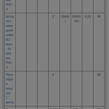
PVC-
U
Штуц
2``
43(40
83х51
0,15
60
ер с
)
х51
наки
дной
гайко
й 2``
внут.
- 43
(40)
мм,
PVC-
U
Прок
1``
40
ладк
а
плос
кая
1``,
витон