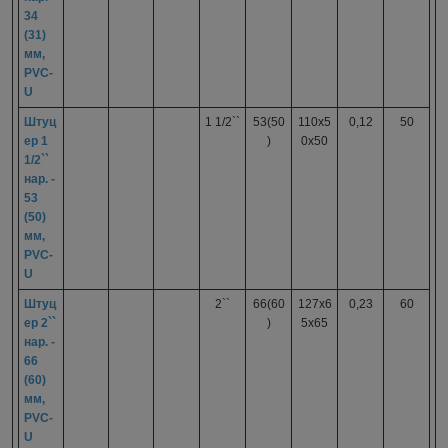
34
(31)
мм,
PVC-
U
Штуц
1 1/2``
53(50
110х5
0,12
50
ер 1
)
0х50
1/2``
нар. -
53
(50)
мм,
PVC-
U
Штуц
2``
66(60
127x6
0,23
60
ер 2``
)
5x65
нар. -
66
(60)
мм,
PVC-
U