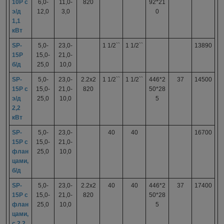
10P с
6,0-
11,0-
820
92*21
э/д
12,0
3,0
0
1,1
кВт
SP-
5,0-
23,0-
1 1/2``
1 1/2``
13890
15P
15,0-
21,0-
б/д
25,0
10,0
SP-
5,0-
23,0-
2.2x2
1 1/2``
1 1/2``
446*2
37
14500
15P с
15,0-
21,0-
820
50*28
э/д
25,0
10,0
5
2,2
кВт
SP-
5,0-
23,0-
40
40
16700
15P с
15,0-
21,0-
флан
25,0
10,0
цами,
б/д
SP-
5,0-
23,0-
2.2x2
40
40
446*2
37
17400
15P с
15,0-
21,0-
820
50*28
флан
25,0
10,0
5
цами,
с 2,2