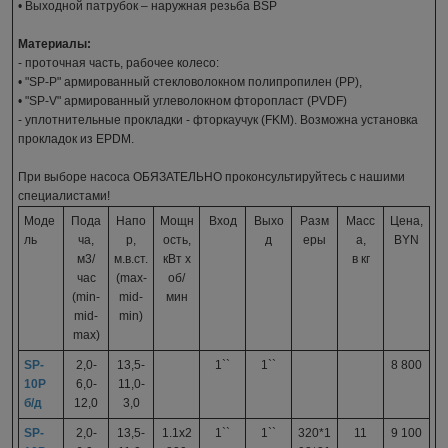
• Выходной патрубок – наружная резьба BSP
Материалы:
- проточная часть, рабочее колесо:
• "SP-P" армированный стекловолокном полипропилен (PP),
• "SP-V" армированный углеволокном фторопласт (PVDF)
- уплотнительные прокладки - фторкаучук (FKM). Возможна установка
прокладок из EPDM.
При выборе насоса ОБЯЗАТЕЛЬНО проконсультируйтесь с нашими
специалистами!
Моде
Пода
Напо
Мощн
Вход
Выхо
Разм
Масс
Цена,
ль
ча,
р,
ость,
д
еры
а,
BYN
м3/
м.в.ст.
кВт x
в кг
час
(max-
об/
(min-
mid-
мин
mid-
min)
max)
SP-
2,0-
13,5-
1``
1``
8 800
10P
6,0-
11,0-
б/д
12,0
3,0
SP-
2,0-
13,5-
1.1x2
1``
1``
320*1
11
9 100