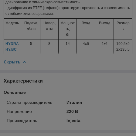
дозирование и химическую совместимость
- диафрагма из PTFE (тефлон) гарантирует прочность и совместимость
с любыми хим. веществами.
Модель
Подача,
Напор,
Мощнос
Вход
Выход
Размер
л/час
атм
ть,
ы
Вт
HYDRA
5
8
14
4х6
4х6
190,5x9
HY.BC
2x135,5
Скрыть
Характеристики
Основные
Страна производитель
Италия
Напряжение
220 В
Производитель
Injecta