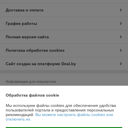
Доставка и оплата
График работы
Полная версия сайта
Политика обработки cookies
Сайт создан на платформе Deal.by
Информация для покупателя
Юридическое лицо:
ООО "Насоскомплект - М"
Обработка файлов cookie
220024, г. Минск, ул. Асаналиева, 27, офис 14
Регистрационный номер ЕГР: 192313709
Мы используем файлы cookies для обеспечения удобства
пользователей портала и предоставления персональных
УНП: 192313709
рекомендаций.
Вы можете настроить файлы cookies или
отключить их.
Регистрационный орган: Минский Горисполком