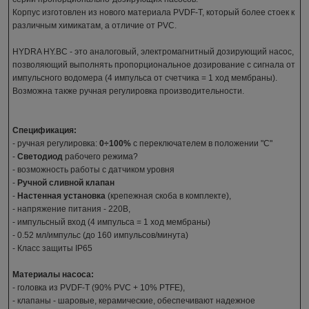
Корпус изготовлен из нового материала PVDF-T, который более стоек к
различным химикатам, а отличие от PVC.
HYDRA HY.BC - это аналоговый, электромагнитный дозирующий насос,
позволяющий выполнять пропорциональное дозирование с сигнала от
импульсного водомера (4 импульса от счетчика = 1 ход мембраны).
Возможна также ручная регулировка производительности.
Спецификация:
- ручная регулировка:
0÷100%
с переключателем в положении "С"
-
Светодиод
рабочего режима?
- возможность работы с датчиком уровня
-
Ручной сливной клапан
-
Настенная установка
(крепежная скоба в комплекте),
- напряжение питания - 220В,
- импульсный вход (4 импульса = 1 ход мембраны)
- 0.52 мл/импульс (до 160 импульсов/минута)
- Класс защиты IP65
Материалы насоса:
- головка из PVDF-T (90% PVC + 10% PTFE),
- клапаны - шаровые, керамические, обеспечивают надежное