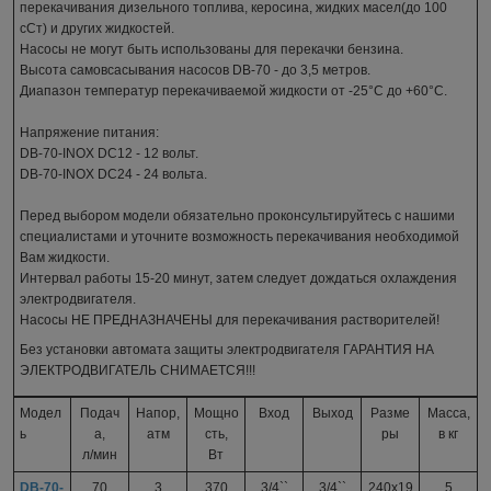
перекачивания дизельного топлива, керосина, жидких масел(до 100
сСт) и других жидкостей.
Насосы не могут быть использованы для перекачки бензина.
Высота самовсасывания насосов DB-70 - до 3,5 метров.
Диапазон температур перекачиваемой жидкости от -25°C до +60°C.
Напряжение питания:
DB-70-INOX DC12 - 12 вольт.
DB-70-INOX DC24 - 24 вольта.
Перед выбором модели обязательно проконсультируйтесь с нашими
специалистами и уточните возможность перекачивания необходимой
Вам жидкости.
Интервал работы 15-20 минут, затем следует дождаться охлаждения
электродвигателя.
Насосы НЕ ПРЕДНАЗНАЧЕНЫ для перекачивания растворителей!
Без установки автомата защиты электродвигателя ГАРАНТИЯ НА
ЭЛЕКТРОДВИГАТЕЛЬ СНИМАЕТСЯ!!!
Модел
Подач
Напор,
Мощно
Вход
Выход
Разме
Масса,
ь
а,
атм
сть,
ры
в кг
л/мин
Вт
DB-70-
70
3
370
3/4``
3/4``
240x19
5