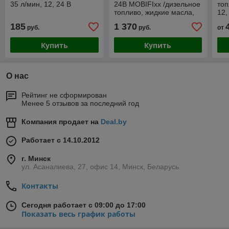
35 л/мин, 12, 24 В
24В MOBIFIxx /дизельное
топ
топливо, жидкие масла,
12,
гсм/ 23012
диз
185
1 370
руб.
руб.
от
неф
мас
Купить
Купить
О нас
Рейтинг не сформирован
Менее 5 отзывов за последний год
Компания продает на
Deal.by
Работает с 14.10.2012
г. Минск
ул. Асаналиева, 27, офис 14, Минск, Беларусь
Контакты
Сегодня работает с 09:00 до 17:00
Показать весь график работы