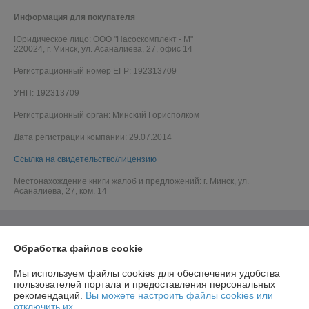
Информация для покупателя
Юридическое лицо:
ООО "Насоскомплект - М"
220024, г. Минск, ул. Асаналиева, 27, офис 14
Регистрационный номер ЕГР: 192313709
УНП: 192313709
Регистрационный орган: Минский Горисполком
Дата регистрации компании: 29.07.2014
Ссылка на свидетельство/лицензию
Местонахождение книги жалоб и предложений: г. Минск, ул.
Асаналиева, 27, ком. 14
Обработка файлов cookie
Мы используем файлы cookies для обеспечения удобства
пользователей портала и предоставления персональных
рекомендаций.
Вы можете настроить файлы cookies или
отключить их.