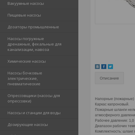
Вакуумные насосы
Пищевые насосы
Дозаторы промышленные
Насосы погружные
дренажные, фекальные для
канализации, навоза
Химические насосы
Насосы бочковые
Описание
электрические,
пневматические
Опрессовщики (насосы для
Напорные (пожарные) 
опрессовки)
Каркас капроновый.
Пожарные шланги нельз
Насосы и станции для воды
атмосферного давления
Рабочее давление: 1,
Дозирующие насосы
Диапазон рабочих темп
Комплектность: шланг