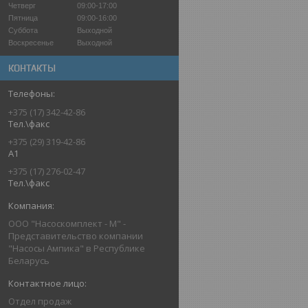
Четверг
09:00-17:00
Пятница
09:00-16:00
Суббота
Выходной
Воскресенье
Выходной
КОНТАКТЫ
+375 (17) 342-42-86
Тел.\факс
+375 (29) 319-42-86
A1
+375 (17) 276-02-47
Тел.\факс
ООО "Насоскомплект - М" -
Представительство компании
"Насосы Ампика" в Республике
Беларусь
Отдел продаж