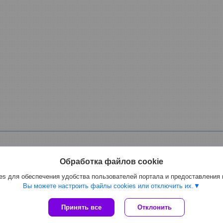
Обработка файлов cookie
s для обеспечения удобства пользователей портала и предоставления
ной, фекальный электрический, для спирта, масла мазута, растворителе
Вы можете настроить файлы cookies или отключить их.
Сайт создан на платформе Deal.by
Принять все
Отклонить
Политика обработки файлов cookies