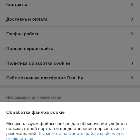
Контакты
Доставка и оплата
График работы
Полная версия сайта
Политика обработки cookies
Сайт создан на платформе Deal.by
Информация для покупателя
Юридическое лицо:
ООО "Насоскомплект - М"
Обработка файлов cookie
220024, г. Минск, ул. Асаналиева, 27, офис 14
Регистрационный номер ЕГР: 192313709
Мы используем файлы cookies для обеспечения удобства
пользователей портала и предоставления персональных
УНП: 192313709
рекомендаций.
Вы можете настроить файлы cookies или
отключить их.