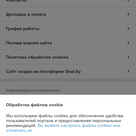
Контакты
Доставка и оплата
График работы
Полная версия сайта
Политика обработки cookies
Сайт создан на платформе Deal.by
Информация для покупателя
Юридическое лицо:
ООО "Насоскомплект - М"
Обработка файлов cookie
220024, г. Минск, ул. Асаналиева, 27, офис 14
Регистрационный номер ЕГР: 192313709
Мы используем файлы cookies для обеспечения удобства
пользователей портала и предоставления персональных
УНП: 192313709
рекомендаций.
Вы можете настроить файлы cookies или
отключить их.
Регистрационный орган: Минский Горисполком