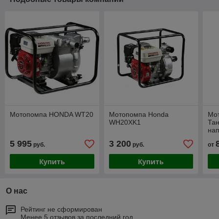
Мотопомпа HONDA WT20
Мотопомпа Honda
Мо
WH20XK1
Тан
нап
спи
5 995
3 200
руб.
руб.
от
Купить
Купить
О нас
Рейтинг не сформирован
Менее 5 отзывов за последний год