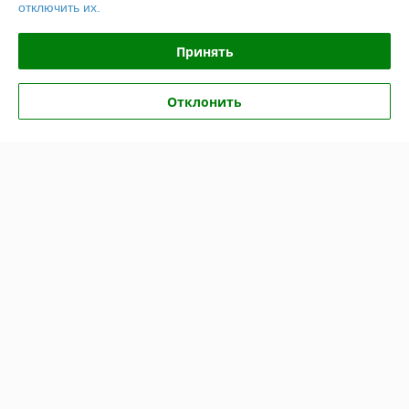
отключить их.
Доставка и оплата
Принять
График работы
Отклонить
Полная версия сайта
Политика обработки cookies
Сайт создан на платформе Deal.by
Информация для покупателя
Юридическое лицо:
ООО "Насоскомплект - М"
220024, г. Минск, ул. Асаналиева, 27, офис 14
Регистрационный номер ЕГР: 192313709
УНП: 192313709
Регистрационный орган: Минский Горисполком
Дата регистрации компании: 29.07.2014