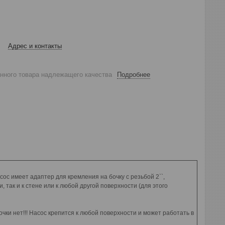
Адрес и контакты
анного товара надлежащего качества
Подробнее
сос имеет адаптер для кремления на бочку с резьбой 2``,
 так и к стене или к любой другой поверхности (для этого
чки нет!!! Насос крепится к любой поверхности и может работать в