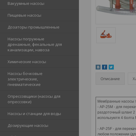
Вакуумные насосы
Пищевые насосы
Дозаторы промышленные
Насосы погружные
дренажные, фекальные для
канализации, навоза
Химические насосы
Насосы бочковые
Описание
Х
электрические,
пневматические
Опрессовщики (насосы для
опрессовки)
Мембранные насосы т
- AP-25M - для перек
раздоточный шланг 2 м
Насосы и станции для воды
используютя 4 болта 
Дозирующие насосы
- AP-25F - для перека
любом положении (для