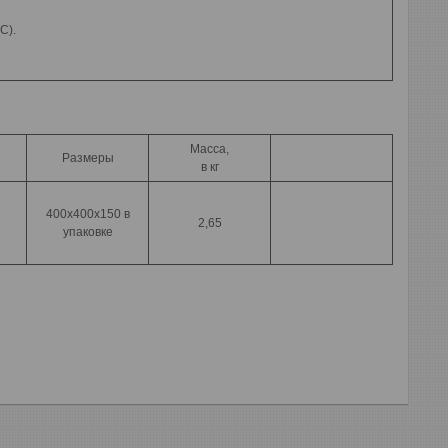
0С).
Масса,
Размеры
в кг
400х400х150 в
2,65
упаковке