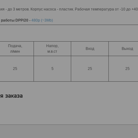
я - до 3 метров. Корпус насоса - пластик. Рабочая температура от -10 до +4
 работы DPP/20 -
480p (~3Mb)
Подача,
Напор,
Вход
Выход
л/мин
м.в.ст
25
5
25
25
я заказа