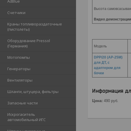
AdBlue
Высота самовсасывани
Счетчики
Видео демонстрации
Краны топливораздаточные
(пистолеты)
Оборудование Pressol
(Германия)
Модель
Мотопомпы
DPP/20 (AP-25M)
для ДТ, с
адаптером для
Генераторы
бочки
Вентиляторы
Информация дл
Шланги, штуцера, фильтры
Цена:
490
руб.
Запасные части
Искрогаситель
автомобильный ИГС