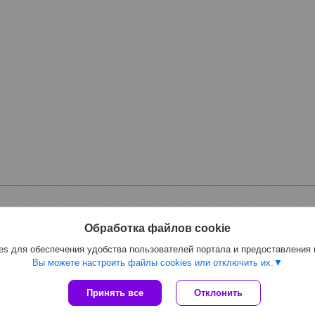
Обработка файлов cookie
s для обеспечения удобства пользователей портала и предоставления
ной, фекальный электрический, для спирта, масла мазута, растворителе
Вы можете настроить файлы cookies или отключить их.
Сайт создан на платформе Deal.by
Принять все
Отклонить
Политика обработки файлов cookies