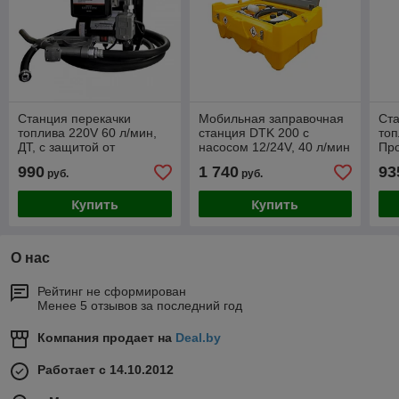
Станция перекачки
Мобильная заправочная
Ста
топлива 220V 60 л/мин,
станция DTK 200 с
топ
ДТ, с защитой от
насосом 12/24V, 40 л/мин
Про
перелива Сатурн
бак 200л.
990
1 740
93
руб.
руб.
БАК.12061
Купить
Купить
О нас
Рейтинг не сформирован
Менее 5 отзывов за последний год
Компания продает на
Deal.by
Работает с 14.10.2012