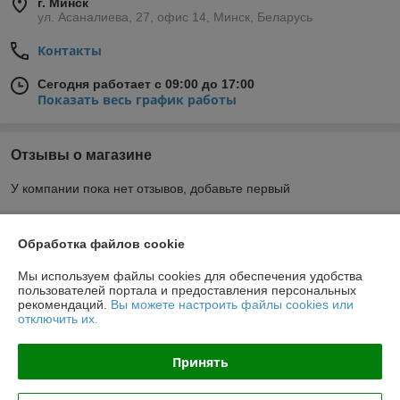
г. Минск
ул. Асаналиева, 27, офис 14, Минск, Беларусь
Контакты
Сегодня работает с 09:00 до 17:00
Показать весь график работы
Отзывы о магазине
У компании пока нет отзывов, добавьте первый
О нас
Обработка файлов cookie
Мы используем файлы cookies для обеспечения удобства
Контакты
пользователей портала и предоставления персональных
рекомендаций.
Вы можете настроить файлы cookies или
отключить их.
Доставка и оплата
Принять
График работы