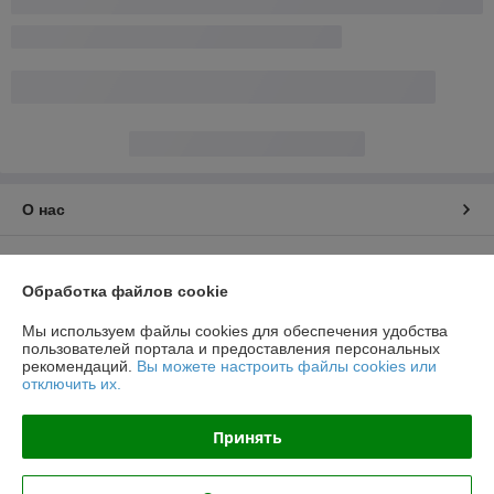
О нас
Контакты
Обработка файлов cookie
Доставка и оплата
Мы используем файлы cookies для обеспечения удобства
пользователей портала и предоставления персональных
График работы
рекомендаций.
Вы можете настроить файлы cookies или
отключить их.
Полная версия сайта
Принять
Политика обработки cookies