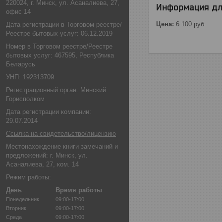
220024, г. Минск, ул. Асаналиева, 27,
Информация дл
офис 14
Цена:
6 100
руб.
Дата регистрации в Торговом реестре/
Реестре бытовых услуг: 06.12.2019
Номер в Торговом реестре/Реестре
бытовых услуг: 467595, Республика
Беларусь
УНП: 192313709
Регистрационный орган: Минский
Горисполком
Дата регистрации компании:
29.07.2014
Ссылка на свидетельство/лицензию
Местонахождение книги замечаний и
предложений: г. Минск, ул.
Асаналиева, 27, ком. 14
Режим работы:
День
Время работы
Понедельник
09:00-17:00
Вторник
09:00-17:00
Среда
09:00-17:00