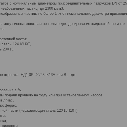
регатов с номинальным диаметром присоединительных патрубков DN от 2
 неабразивных частиц: до 2300 кг/м3;
 неабразивных частиц: не более 1 % от номинального диаметра присоед
 могут использоваться не только для дозирования жидкостей, но и как 
осы.
роточной части:
я сталь 12Х18Н9Т,
ь 20Х13,
е агрегата: НД1,0Р–40/25–К13А или В , где:
ирования в %.
ем подачи вручную на ходу или при остановленном насосе.
в л/час,
тмосферах.
чной части (нержавеющая сталь 12Х18Н10Т).
еты,
ивка,
й жидкости,