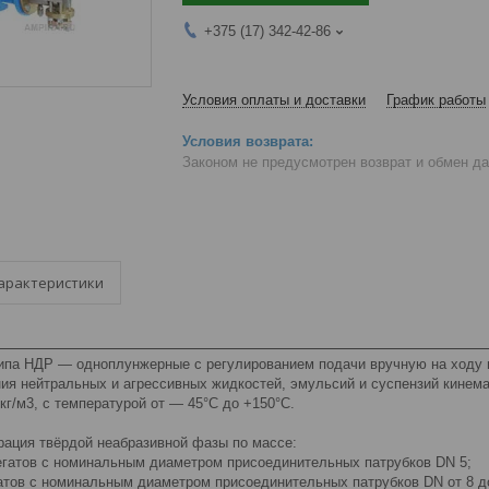
+375 (17) 342-42-86
Условия оплаты и доставки
График работы
Законом не предусмотрен возврат и обмен д
арактеристики
типа НДР — одноплунжерные с регулированием подачи вручную на ходу 
ия нейтральных и агрессивных жидкостей, эмульсий и суспензий кинема
кг/м3, с температурой от — 45°С до +150°С.
рация твёрдой неабразивной фазы по массе:
грегатов с номинальным диаметром присоединительных патрубков DN 5;
гатов с номинальным диаметром присоединительных патрубков DN от 8 д