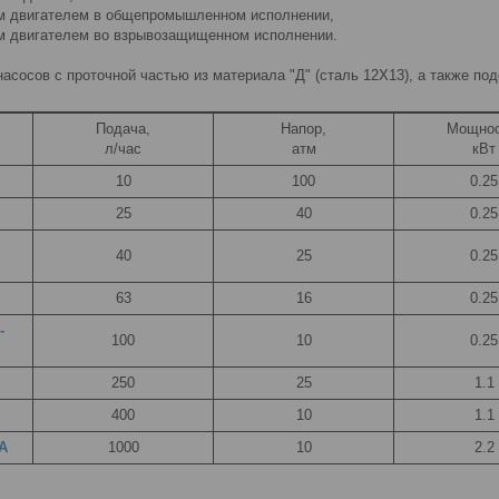
им двигателем в общепромышленном исполнении,
м двигателем во взрывозащищенном исполнении.
асосов с проточной частью из материала "Д" (сталь 12Х13), а также по
Подача,
Напор,
Мощнос
л/час
атм
кВт
10
100
0.25
25
40
0.25
40
25
0.25
63
16
0.25
-
100
10
0.25
250
25
1.1
400
10
1.1
4А
1000
10
2.2