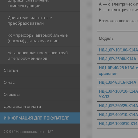
Шприцы смазочные,
А — с электрическ
комплектующие
В — с электрически
Двигатели, частотные
Возможна поставка н
преобразователи
Компрессоры автомобильные
Модель
(насосы) для накачки шин
НД-1,0Р-10/100-К14А
Установки для промывки труб
и теплообменников
НД-1,0Р-25/40-K14A
НД1.0Р-40/25 К13А с
Статьи
хранения
О нас
НД-1,0Р-63/16-K14A
НД-1,0Р-100/10-К14А
Отзывы
УХЛЗ
Доставка и оплата
НД-1,0Р-250/25-К14А
НД-1,0Р-400/10-К14А
ИНФОРМАЦИЯ ДЛЯ ПОКУПАТЕЛЯ
НД-1,0Р-1000/10-К1
ООО "Насоскомплект - М"