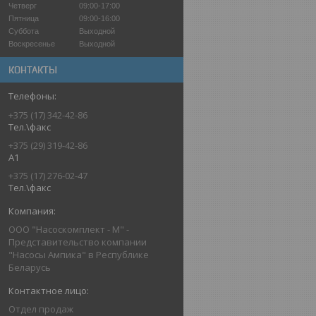
Четверг
09:00-17:00
Пятница
09:00-16:00
Суббота
Выходной
Воскресенье
Выходной
КОНТАКТЫ
+375 (17) 342-42-86
Тел.\факс
+375 (29) 319-42-86
A1
+375 (17) 276-02-47
Тел.\факс
ООО "Насоскомплект - М" -
Представительство компании
"Насосы Ампика" в Республике
Беларусь
Отдел продаж