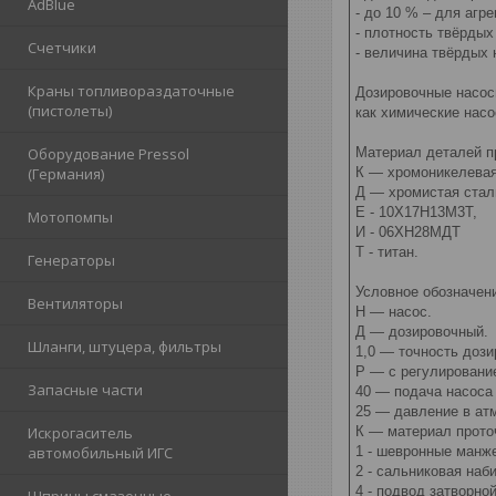
AdBlue
- до 10 % – для аг
- плотность твёрдых
Счетчики
- величина твёрдых
Краны топливораздаточные
Дозировочные насосы
(пистолеты)
как химические нас
Оборудование Pressol
Материал деталей п
(Германия)
К — хромоникелева
Д — хромистая стал
Е - 10Х17Н13М3Т,
Мотопомпы
И - 06ХН28МДТ
Т - титан.
Генераторы
Условное обозначени
Вентиляторы
Н — насос.
Д — дозировочный.
Шланги, штуцера, фильтры
1,0 — точность доз
Р — с регулировани
Запасные части
40 — подача насоса 
25 — давление в а
Искрогаситель
К — материал прото
автомобильный ИГС
1 - шевронные манж
2 - сальниковая наб
4 - подвод затворно