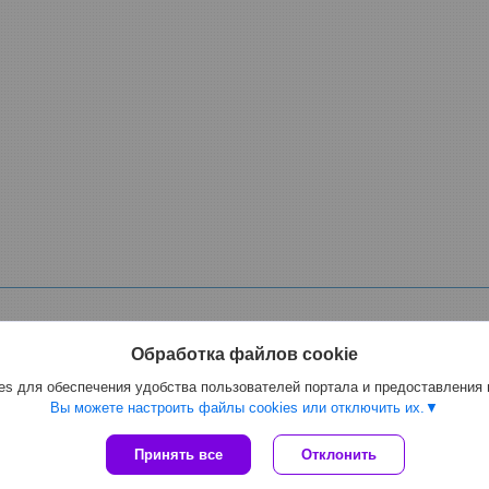
Обработка файлов cookie
s для обеспечения удобства пользователей портала и предоставления
ной, фекальный электрический, для спирта, масла мазута, растворителе
Вы можете настроить файлы cookies или отключить их.
Сайт создан на платформе Deal.by
Принять все
Отклонить
Политика обработки файлов cookies