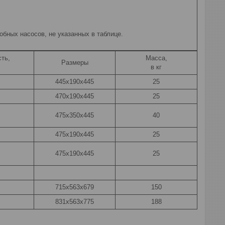
добных насосов, не указанных в таблице.
ть,
Масса,
Размеры
в кг
445x190x445
25
470x190x445
25
475х350х445
40
475x190x445
25
475x190x445
25
715x563x679
150
831x563x775
188