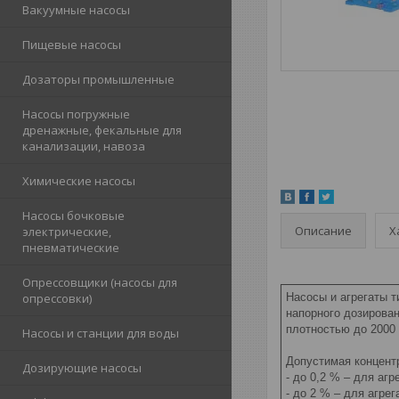
Вакуумные насосы
Пищевые насосы
Дозаторы промышленные
Насосы погружные
дренажные, фекальные для
канализации, навоза
Химические насосы
Насосы бочковые
Описание
Х
электрические,
пневматические
Опрессовщики (насосы для
опрессовки)
Насосы и агрегаты 
напорного дозирован
плотностью до 2000 
Насосы и станции для воды
Допустимая концент
Дозирующие насосы
- до 0,2 % – для а
- до 2 % – для агре