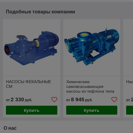
Подобные товары компании
НАСОСЫ ФЕКАЛЬНЫЕ
Химические
Нас
СМ
самовсасывающие
насосы из тефлона типа
ХМСГ
2 330
8 945
от
руб.
от
руб.
от
Купить
Купить
О нас