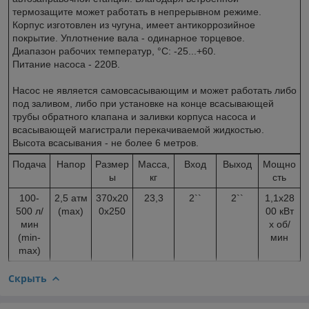
термозащите может работать в непрерывном режиме.
Корпус изготовлен из чугуна, имеет антикоррозийное
покрытие. Уплотнение вала - одинарное торцевое.
Диапазон рабочих температур, °С: -25...+60.
Питание насоса - 220В.
Насос не является самовсасывающим и может работать либо
под заливом, либо при установке на конце всасывающей
трубы обратного клапана и заливки корпуса насоса и
всасывающей магистрали перекачиваемой жидкостью.
Высота всасывания - не более 6 метров.
Подача
Напор
Размер
Масса,
Вход
Выход
Мощно
ы
кг
сть
100-
2,5 атм
370x20
23,3
2``
2``
1,1x28
500 л/
(max)
0x250
00 кВт
мин
x об/
(min-
мин
max)
Скрыть