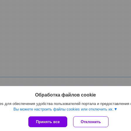
Обработка файлов cookie
s для обеспечения удобства пользователей портала и предоставления
ной, фекальный электрический, для спирта, масла мазута, растворителе
Вы можете настроить файлы cookies или отключить их.
Сайт создан на платформе Deal.by
Принять все
Отклонить
Политика обработки файлов cookies