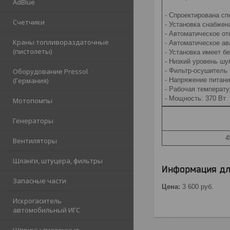
AdBlue
- Спроектирована с
Счетчики
- Установка снабже
- Автоматическое от
Краны топливораздаточные
- Автоматическое а
(пистолеты)
- Установка имеет 
- Низкий уровень ш
Оборудование Pressol
- Фильтр-осушитель
(Германия)
- Напряжение питани
- Рабочая температ
- Мощность: 370 Вт
Мотопомпы
Генераторы
4
Вентиляторы
Шланги, штуцера, фильтры
Информация дл
Запасные части
Цена:
3 600
руб.
Искрогаситель
автомобильный ИГС