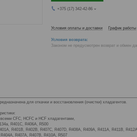
+375 (17) 342-42-86
Условия оплаты и доставки
График работы
Законом не предусмотрен возврат и обмен д
едназначена для откачки и восстановления (очистки) хладагентов.
еристики:
о всеми CFC, HCFC и HCF хладагентами,
 R134a, R401C, R406A, R500
R401A, R401B, R402B, R407C, R407D, R408A, R409A, R411A, R411B, R412
, R404A, R407A, R407B, R410A, R507