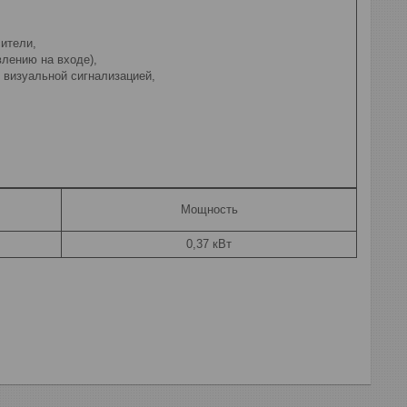
сители,
влению на входе),
с визуальной сигнализацией,
Мощность
0,37 кВт