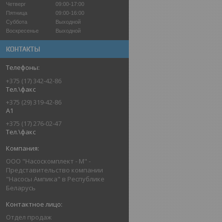
Четверг
09:00-17:00
Пятница
09:00-16:00
Суббота
Выходной
Воскресенье
Выходной
КОНТАКТЫ
+375 (17) 342-42-86
Тел.\факс
+375 (29) 319-42-86
A1
+375 (17) 276-02-47
Тел.\факс
ООО "Насоскомплект - М" -
Представительство компании
"Насосы Ампика" в Республике
Беларусь
Отдел продаж