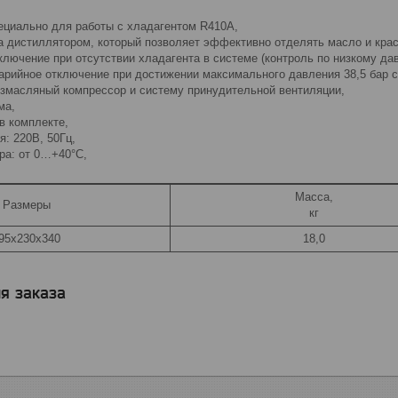
пециально для работы с хладагентом R410A,
на дистиллятором, который позволяет эффективно отделять масло и кра
ключение при отсутствии хладагента в системе (контроль по низкому да
варийное отключение при достижении максимального давления 38,5 бар 
безмасляный компрессор и систему принудительной вентиляции,
ума,
 в комплекте,
я: 220В, 50Гц,
ура: от 0…+40°С,
Масса,
Размеры
кг
95х230х340
18,0
я заказа