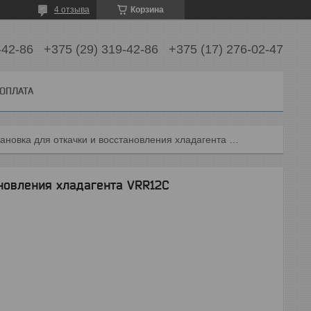
4 отзыва
Корзина
-42-86
+375 (29) 319-42-86
+375 (17) 276-02-47
 ОПЛАТА
Установка для откачки и восстановления хладагента vrr12c
ановления хладагента VRR12C