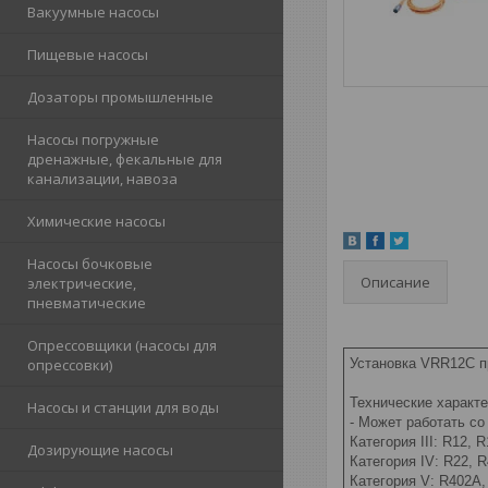
Вакуумные насосы
Пищевые насосы
Дозаторы промышленные
Насосы погружные
дренажные, фекальные для
канализации, навоза
Химические насосы
Насосы бочковые
Описание
электрические,
пневматические
Опрессовщики (насосы для
опрессовки)
Установка VRR12C пр
Технические характ
Насосы и станции для воды
- Может работать с
Категория III: R12,
Дозирующие насосы
Категория IV: R22, 
Категория V: R402A