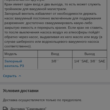
Кран имеет один вход и два выхода, то есть может служить
тройником для вакуумной магистрали.
Запорный вентиль избавляет от необходимости держать
насос вакуумный постоянно включённым для поддержания
разрежения: достаточно свакууммировать какую-либо
закрытую емкость и перекрыть краник. Если кран не ставить,
то после выключения насоса воздух из атмосферы пойдёт
обратно через насос, выдавливая из него масло или воду (в
случае шиберного или водокольцевого вакуумного насоса
соответственно).
Модель
Вход
Выход
Запорный
3/8``
1/4``SAE, 3/8`` SAE
вентиль P3
Скрыть
Условия доставки
Доставка осуществляется только по предоплате.
Доставка "Самовывоз"