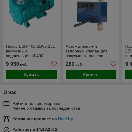
Насос ВВН-400 2BV5 131
Автоматический
На
вакуумный
запорный клапан для
2B
водокольцевой 400
вакуумных насосов
вод
м/3час
м/3
9 950
280
9 
руб.
руб.
Купить
Купить
О нас
Рейтинг не сформирован
Менее 5 отзывов за последний год
Компания продает на
Deal.by
Работает с 14.10.2012