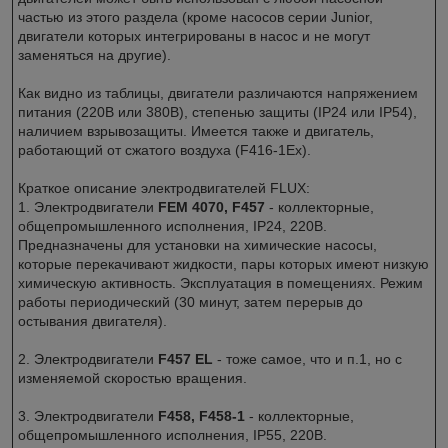
частью из этого раздела (кроме насосов серии Junior,
двигатели которых интегрированы в насос и не могут
заменяться на другие).
Как видно из таблицы, двигатели различаются напряжением
питания (220В или 380В), степенью защиты (IP24 или IP54),
наличием взрывозащиты. Имеется также и двигатель,
работающий от сжатого воздуха (F416-1Ex).
Краткое описание электродвигателей FLUX:
1. Электродвигатели
FEM 4070, F457
- коллекторные,
общепромышленного исполнения, IP24, 220В.
Предназначены для установки на химические насосы,
которые перекачивают жидкости, пары которых имеют низкую
химическую активность. Эксплуатация в помещениях. Режим
работы периодический (30 минут, затем перерыв до
остывания двигателя).
2. Электродвигатели
F457 EL
- тоже самое, что и п.1, но с
изменяемой скоростью вращения.
3. Электродвигатели
F458, F458-1
- коллекторные,
общепромышленного исполнения, IP55, 220В.