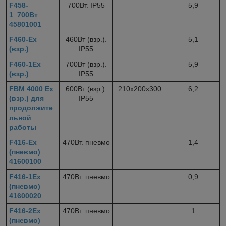
F458-
700Вт. IP55
5,9
1_700Вт
45801001
F460-Ex
460Вт (взр.).
5,1
(взр.)
IP55
F460-1Ex
700Вт (взр.).
5,9
(взр.)
IP55
FBM 4000 Ex
600Вт (взр.).
210х200х300
6,2
(взр.) для
IP55
продолжите
льной
работы
F416-Ex
470Вт. пневмо
1,4
(пневмо)
41600100
F416-1Ex
470Вт. пневмо
0,9
(пневмо)
41600020
F416-2Ex
470Вт. пневмо
1
(пневмо)