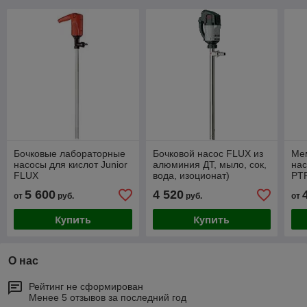
Бочковые лабораторные
Бочковой насос FLUX из
Ме
насосы для кислот Junior
алюминия ДТ, мыло, сок,
на
FLUX
вода, изоционат)
PTF
орг
5 600
4 520
от
руб.
руб.
от
со
Купить
Купить
О нас
Рейтинг не сформирован
Менее 5 отзывов за последний год