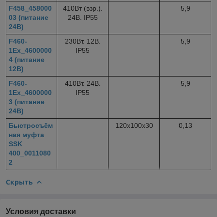
F458_458000
410Вт (взр.).
5,9
03 (питание
24В. IP55
24В)
F460-
230Вт. 12В.
5,9
1Ex_4600000
IP55
4 (питание
12В)
F460-
410Вт. 24В.
5,9
1Ex_4600000
IP55
3 (питание
24В)
Быстросъём
120х100х30
0,13
ная муфта
SSK
400_0011080
2
Скрыть
Условия доставки