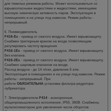
для тяжелых режимов работы. Может использоваться со
взрывоопасными жидкостями и жидкостями, имеющими
высокую химическую активность паров. Эксплуатация в
помещениях и на улице под навесом. Режим работы -
непрерывный.
6. Пневмодвигатель
F416-Ex
- привод от сжатого воздуха. Имеет взрывозащиту.
Снабжен триггерным краном на входе позволяющим
регулировать частоту вращения.
F416-1Ex
- привод от сжатого воздуха. Имеет взрывозащиту.
Без клапана.
F416-2Ex
- привод от сжатого воздуха. Имеет взрывозащиту.
Снабжен шаровым клапаном на входе.
Расход воздуха - до 14 л/сек, давление 6 атм.
Эксплуатация в помещениях и на улице под навесом. Режим
работы - непрерывный. При
работе
ОБЯЗАТЕЛЬНА
установка фильтра-редуктора-
лубрикатора.
7. Электродвигатели
F414
- асинхронные,
общепромышленного исполнения, IP55, 380В. Снабжены
мультипликатором для увеличения числа оборотов.