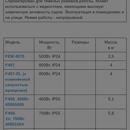
Спроектирован для тяжелых режимов работы. Может
использоваться с жидкостями, имеющими высокую
химическую активность паров. Эксплуатация в помещениях и
на улице. Режим работы - непрерывный.
Модель
Мощность,
Размеры
Масса,
Вт
в кг
FEM 4070
500Вт. IP24
2,5
F457
800Вт. IP24
4
F457-EL (с
800Вт. IP24
4
изменяемой
скоростью
вращения)
F458_450Вт
460Вт. IP55
5,1
45800006
F458-
700Вт. IP55
5,9
1U_700Вт
45801004