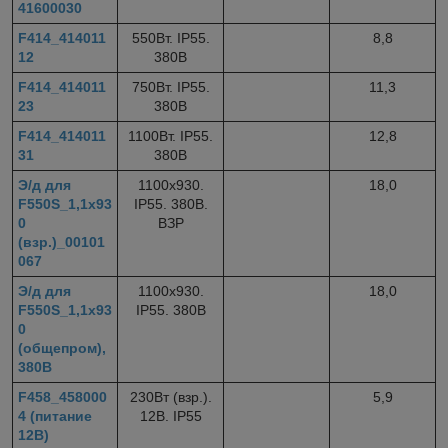
41600030
F414_414011
550Вт. IP55.
8,8
12
380В
F414_414011
750Вт. IP55.
11,3
23
380В
F414_414011
1100Вт. IP55.
12,8
31
380В
Э/д для
1100х930.
18,0
F550S_1,1х93
IP55. 380В.
0
ВЗР
(взр.)_00101
067
Э/д для
1100х930.
18,0
F550S_1,1х93
IP55. 380В
0
(общепром),
380В
F458_458000
230Вт (взр.).
5,9
4 (питание
12В. IP55
12В)