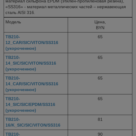
материал сильфона EPDM (этилен-пропиленовая резина),
«SS316» - материал металлических частей – нержавеющая
сталь AISI 316.
Модель
Цена,
BYN
TB210-
65
12_CAR/SIC/VITON/SS316
(укороченное)
TB210-
65
14_SIC/SIC/VITON/SS316
(укороченное)
TB210-
65
14_CAR/SIC/VITON/SS316
(укороченное)
TB210-
65
14_SIC/SIC/EPDM/SS316
(укороченное)
TB210-
81
16/K_SIC/SIC/VITON/SS316
TB210-
90