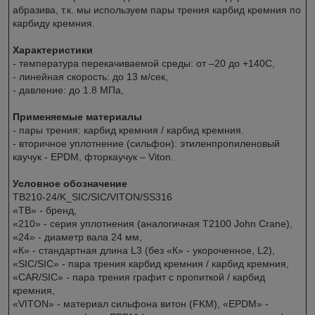
абразива, т.к. мы используем пары трения карбид кремния по
карбиду кремния.
Характеристики
- температура перекачиваемой среды: от –20 до +140C,
- линейная скорость: до 13 м/сек,
- давление: до 1.8 MПa,
Применяемые материалы
- пары трения: карбид кремния / карбид кремния.
- вторичное уплотнение (сильфон): этиленпропиленовый
каучук - EPDM, фторкаучук – Viton.
Условное обозначение
TB210-24/K_SIC/SIC/VITON/SS316
«TB» - бренд,
«210» - серия уплотнения (аналогичная T2100 John Crane),
«24» - диаметр вала 24 мм,
«К» - стандартная длина L3 (без «К» - укороченное, L2),
«SIC/SIC» - пара трения карбид кремния / карбид кремния,
«CAR/SIC» - пара трения графит с пропиткой / карбид
кремния,
«VITON» - материал сильфона витон (FKM), «EPDM» -