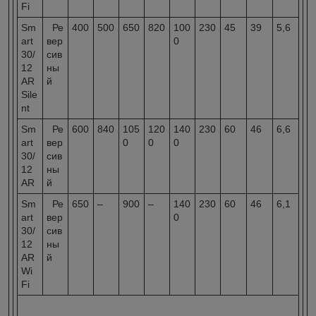
Fi
Sm
Ре
400
500
650
820
100
230
45
39
5,6
art
вер
0
30/
сив
12
ны
AR
й
Sile
nt
Sm
Ре
600
840
105
120
140
230
60
46
6,6
art
вер
0
0
0
30/
сив
12
ны
AR
й
Sm
Ре
650
–
900
–
140
230
60
46
6,1
art
вер
0
30/
сив
12
ны
AR
й
Wi
Fi