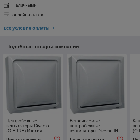
Наличными
онлайн-оплата
Все условия оплаты
Подобные товары компании
Центробежные
Встраиваемые
Ка
вентиляторы Diverso
центробежные
ве
(O.ERRE) Италия
вентиляторы Diverso IN
(O
(O.ERRE) Италия
Цену уточняйте
Цену уточняйте
Це