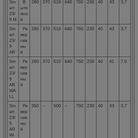
Sm
В
280
370
510
640
750
230
40
43
3,7
art
ытя
23/
жно
9 M
й
Sm
Ре
280
370
510
640
750
230
40
43
3,7
art
вер
23/
сив
9
ны
AR
й
Sm
Ре
280
370
510
640
750
230
40
41
7,0
art
вер
23/
сив
9
ны
AR
й
WA
LL
Sm
Ре
350
–
500
–
750
230
40
43
3,7
art
вер
23/
сив
9
ны
AR
й
Wi