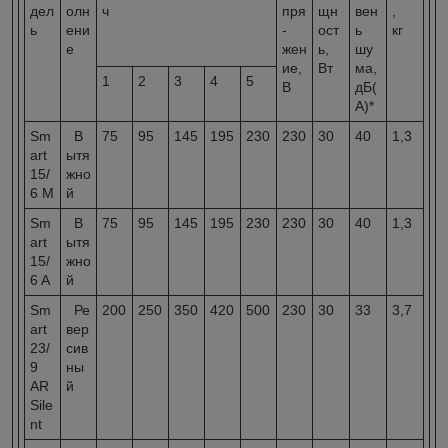
дел
олн
ч
пря
щн
вен
,
ь
ени
-
ост
ь
кг
е
жен
ь,
шу
ие,
Вт
ма,
1
2
3
4
5
В
дБ(
А)*
Sm
В
75
95
145
195
230
230
30
40
1,3
art
ытя
15/
жно
6 M
й
Sm
В
75
95
145
195
230
230
30
40
1,3
art
ытя
15/
жно
6 A
й
Sm
Ре
200
250
350
420
500
230
30
33
3,7
art
вер
23/
сив
9
ны
AR
й
Sile
nt