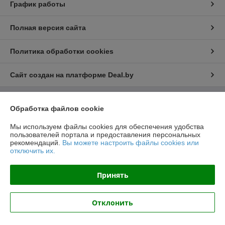
График работы
Полная версия сайта
Политика обработки cookies
Сайт создан на платформе Deal.by
Информация для покупателя
Обработка файлов cookie
Юридическое лицо:
ООО "Насоскомплект - М"
Мы используем файлы cookies для обеспечения удобства
220024, г. Минск, ул. Асаналиева, 27, офис 14
пользователей портала и предоставления персональных
рекомендаций.
Вы можете настроить файлы cookies или
Регистрационный номер ЕГР: 192313709
отключить их.
УНП: 192313709
Принять
Регистрационный орган: Минский Горисполком
Дата регистрации компании: 29.07.2014
Отклонить
Ссылка на свидетельство/лицензию