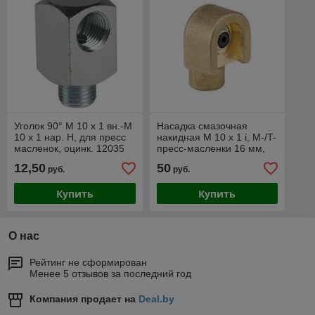
Уголок 90° M 10 x 1 вн.-M
Насадка смазочная
10 x 1 нар. Н, для пресс
накидная M 10 x 1 i, M-/T-
масленок, оцинк. 12035
пресс-масленки 16 мм,
Прессол
Pressol 12062
12,50
50
руб.
руб.
Купить
Купить
О нас
Рейтинг не сформирован
Менее 5 отзывов за последний год
Компания продает на
Deal.by