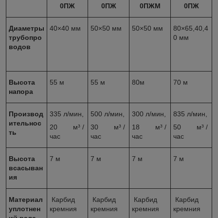
0ПЖ
0ПЖ
0ПЖМ
0ПЖ
Диаметры
40×40 мм
50×50 мм
50×50 мм
80×65,40,4
трубопро
0 мм
водов
Высота
55 м
55 м
80м
70 м
напора
Производ
335 л/мин,
500 л/мин,
300 л/мин,
835 л/мин,
ительнос
20 м³ /
30 м³ /
18 м³ /
50 м³ /
ть
час
час
час
час
Высота
7 м
7 м
7 м
7 м
всасыван
ия
Материал
Карбид
Карбид
Карбид
Карбид
уплотнен
кремния
кремния
кремния
кремния
ий вала