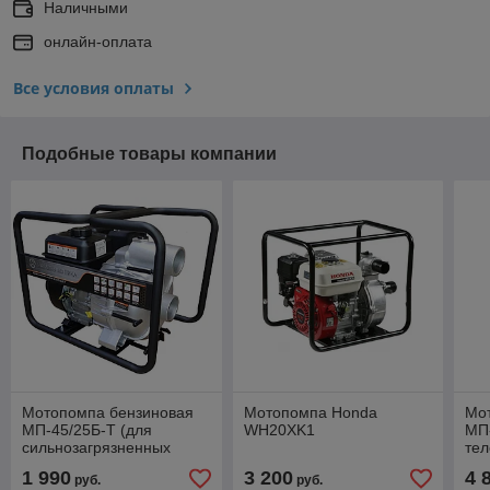
Наличными
онлайн-оплата
Все условия оплаты
Подобные товары компании
Мотопомпа бензиновая
Мотопомпа Honda
Мо
МП-45/25Б-Т (для
WH20XK1
МП-
сильнозагрязненных
тел
жидкостей)
1 990
3 200
4 
руб.
руб.