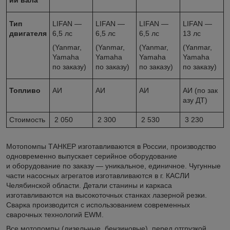
Тип
LIFAN —
LIFAN —
LIFAN —
LIFAN —
двигателя
6,5 лс
6,5 лс
6,5 лс
13 лс
(Yanmar,
(Yanmar,
(Yanmar,
(Yanmar,
Yamaha
Yamaha
Yamaha
Yamaha
по заказу)
по заказу)
по заказу)
по заказу)
Топливо
АИ
АИ
АИ
АИ (по зак
азу ДТ)
Стоимость
2 050
2 300
2 530
3 230
Мотопомпы ТАНКЕР изготавливаются в России, производство
одновременно выпускает серийное оборудование
и оборудование по заказу — уникальное, единичное. Чугунные
части насосных агрегатов изготавливаются в г. КАСЛИ
Челябинской области. Детали станины и каркаса
изготавливаются на высокоточных станках лазерной резки.
Сварка производится с использованием современных
сварочных технологий EWM.
Все мотопомпы (дизельные, бензиновые), перед отгрузкой,