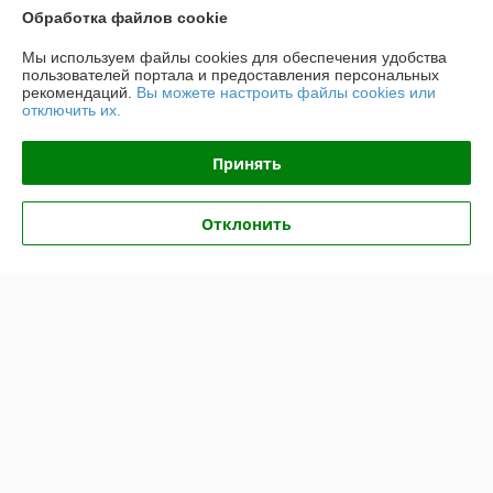
О нас
Обработка файлов cookie
Мы используем файлы cookies для обеспечения удобства
Контакты
пользователей портала и предоставления персональных
рекомендаций.
Вы можете настроить файлы cookies или
отключить их.
Доставка и оплата
Принять
График работы
Отклонить
Полная версия сайта
Политика обработки cookies
Сайт создан на платформе Deal.by
Информация для покупателя
Юридическое лицо:
ООО "Насоскомплект - М"
220024, г. Минск, ул. Асаналиева, 27, офис 14
Регистрационный номер ЕГР: 192313709