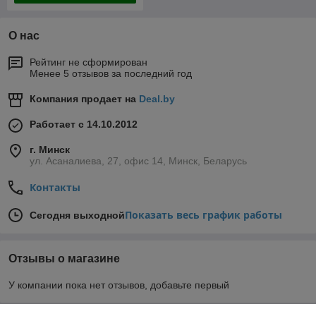
О нас
Рейтинг не сформирован
Менее 5 отзывов за последний год
Компания продает на
Deal.by
Работает с 14.10.2012
г. Минск
ул. Асаналиева, 27, офис 14, Минск, Беларусь
Контакты
Показать весь график работы
Сегодня выходной
Отзывы о магазине
У компании пока нет отзывов, добавьте первый