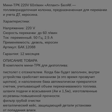
Мини-ТРК 220V 60л/мин «Атлант» БелАК —
топливораздаточная колонка, предназначенная для перекачки
и учета ДТ, керосина.
Характеристики:
Напряжение: 220 V
Скорость перекачки: до 60 л/мин
Ток: переменный, 50 Гц, 2,5 А
Применяемость: дизель, керосин
Артикул: БАК.12088
Гарантия: 12 месяцев
ОПИСАНИЕ ТОВАРА
В комплекте мини-ТРК для дизтоплива:
пистолет с отсекателем. Когда бак будет заполнен, внутри
устройства сработает механизм (в это время прозвучит
щелчок), и наполнение бака автоматически прекратится
счетчик, учитывающий объем перекачиваемого топлива.
шланги подачи и всасывания (4м и 1,5м), изготовленные
из резины повышенной прочности.
фильтр грубой очистки
металлический кейс, защищающий детали установки
от попадания влаги.