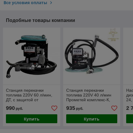
Все условия оплаты
Подобные товары компании
Станция перекачки
Станция перекачки
Нас
топлива 220V 60 л/мин,
топлива 220V 40 л/мин
диз
ДТ, с защитой от
Прометей комплекс-К,
24,
перелива Сатурн
раб
990
935
2 
руб.
руб.
БАК.12061
234
Купить
Купить