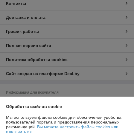
Контакты
Доставка и оплата
График работы
Полная версия сайта
Политика обработки cookies
Сайт создан на платформе Deal.by
Информация для покупателя
Юридическое лицо:
ООО "Насоскомплект - М"
Обработка файлов cookie
220024, г. Минск, ул. Асаналиева, 27, офис 14
Регистрационный номер ЕГР: 192313709
Мы используем файлы cookies для обеспечения удобства
пользователей портала и предоставления персональных
УНП: 192313709
рекомендаций.
Вы можете настроить файлы cookies или
отключить их.