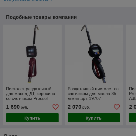
Подобные товары компании
Пистолет раздаточный
Раздаточный пистолет со
Пис
для масел, ДТ, керосина
счетчиком для масла 35
Pre
со счетчиком Pressol
л/мин арт. 19707
AdB
19698
1 690
2 070
2 
руб.
руб.
Купить
Купить