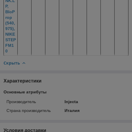
NK.L
P,
BIoP
rop
(540,
975),
NIKE
STEP
FM1
0
Скрыть
Характеристики
Основные атрибуты
Производитель
Injecta
Страна производитель
Италия
Условия доставки