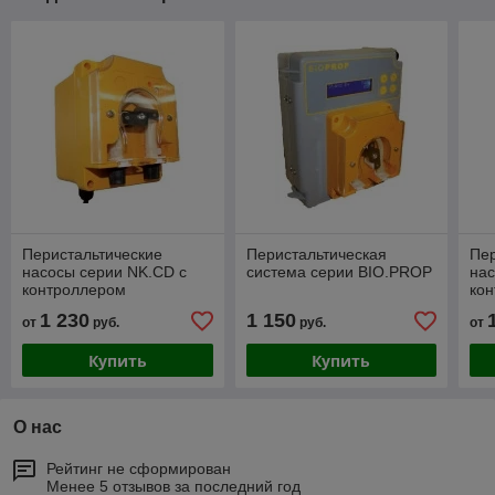
Перистальтические
Перистальтическая
Пер
насосы серии NK.CD с
система серии BIO.PROP
нас
контроллером
ко
электропроводности
эле
1 230
1 150
от
руб.
руб.
от
Купить
Купить
О нас
Рейтинг не сформирован
Менее 5 отзывов за последний год