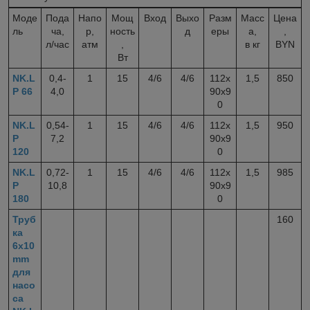
Моде
Пода
Напо
Мощ
Вход
Выхо
Разм
Масс
Цена
ль
ча,
р,
ность
д
еры
а,
,
л/час
атм
,
в кг
BYN
Вт
NK.L
0,4-
1
15
4/6
4/6
112x
1,5
850
P 66
4,0
90x9
0
NK.L
0,54-
1
15
4/6
4/6
112x
1,5
950
P
7,2
90x9
120
0
NK.L
0,72-
1
15
4/6
4/6
112x
1,5
985
P
10,8
90x9
180
0
Труб
160
ка
6x10
mm
для
насо
са