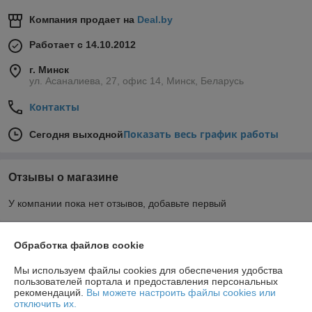
Компания продает на
Deal.by
Работает с 14.10.2012
г. Минск
ул. Асаналиева, 27, офис 14, Минск, Беларусь
Контакты
Показать весь график работы
Сегодня выходной
Отзывы о магазине
У компании пока нет отзывов, добавьте первый
О нас
Обработка файлов cookie
Мы используем файлы cookies для обеспечения удобства
Контакты
пользователей портала и предоставления персональных
рекомендаций.
Вы можете настроить файлы cookies или
отключить их.
Доставка и оплата