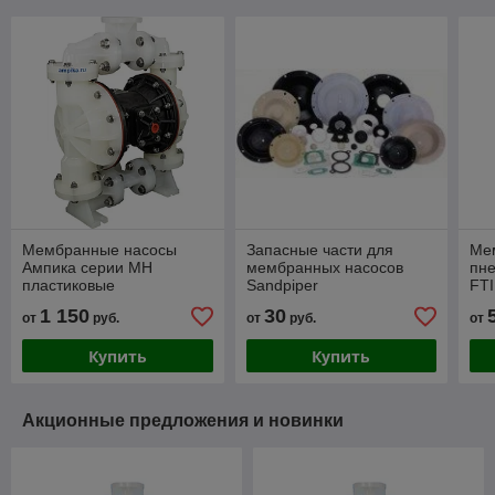
Мембранные насосы
Запасные части для
Ме
Ампика серии МН
мембранных насосов
пне
пластиковые
Sandpiper
FTI
1 150
30
от
руб.
от
руб.
от
Купить
Купить
Акционные предложения и новинки