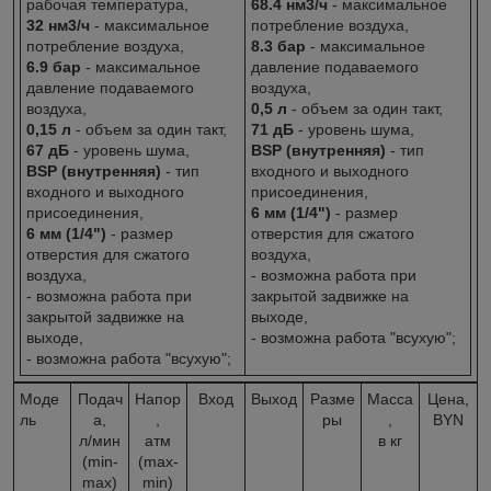
рабочая температура,
68.4 нм3/ч
- максимальное
32 нм3/ч
- максимальное
потребление воздуха,
потребление воздуха,
8.3 бар
- максимальное
6.9 бар
- максимальное
давление подаваемого
давление подаваемого
воздуха,
воздуха,
0,5 л
- объем за один такт,
0,15 л
- объем за один такт,
71 дБ
- уровень шума,
67 дБ
- уровень шума,
BSP (внутренняя)
- тип
BSP (внутренняя)
- тип
входного и выходного
входного и выходного
присоединения,
присоединения,
6 мм (1/4")
- размер
6 мм (1/4")
- размер
отверстия для сжатого
отверстия для сжатого
воздуха,
воздуха,
- возможна работа при
- возможна работа при
закрытой задвижке на
закрытой задвижке на
выходе,
выходе,
- возможна работа "всухую";
- возможна работа "всухую";
Моде
Подач
Напор
Вход
Выход
Разме
Масса
Цена,
ль
а,
,
ры
,
BYN
л/мин
атм
в кг
(min-
(max-
max)
min)