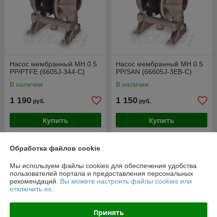
Насос мембранный МН 0.5
Насос мембранный МН 0.5
PP/PTFE (6605J-344-C)
PP/SAN (66605J-3EB-C)
В наличии
В наличии
1 190
1 150
руб.
руб.
Купить
Купить
Обработка файлов cookie
О нас
Мы используем файлы cookies для обеспечения удобства
Рейтинг не сформирован
пользователей портала и предоставления персональных
Менее 5 отзывов за последний год
рекомендаций.
Вы можете настроить файлы cookies или
отключить их.
Компания продает на
Deal.by
Работает с 14.10.2012
Принять