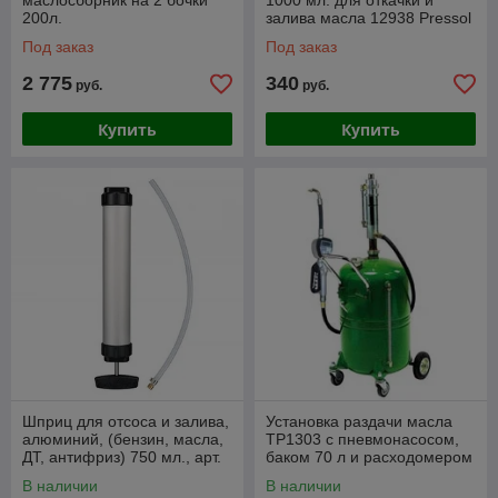
маслосборник на 2 бочки
1000 мл. для откачки и
200л.
залива масла 12938 Pressol
Под заказ
Под заказ
2 775
340
руб.
руб.
Купить
Купить
Шприц для отсоса и залива,
Установка раздачи масла
алюминий, (бензин, масла,
TP1303 с пневмонасосом,
ДТ, антифриз) 750 мл., арт.
баком 70 л и расходомером
12963
В наличии
В наличии