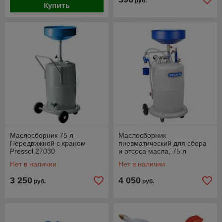
руб.
Купить
Маслосборник 75 л
Маслосборник
Передвижной с краном
пневматический для сбора
Pressol 27030
и отсоса масла, 75 л
Вентури, передвижной
Нет в наличии
Нет в наличии
Pressol 27622680
3 250
4 050
руб.
руб.